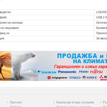
водител
LOGIT
фейс
USB 2.0
логия на сензора
Оптичн
 на свързване
Безжич
дящ за
Пренос
ция
36 мес
Лаптопи
Компютри втора употреба
Ру