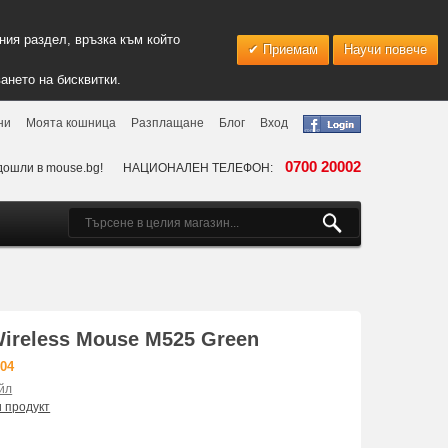
ия раздел, връзка към който
Приемам
Научи повече
ането на бисквитки.
ни
Моята кошница
Разплащане
Блог
Вход
0700 20002
дошли в mouse.bg!
НАЦИОНАЛЕН ТЕЛЕФОН:
ireless Mouse M525 Green
604
йл
и продукт