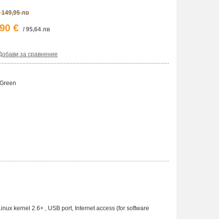
/ 149,95 лв
,90 €
/ 95,64 лв
Добави за сравнение
 Green
x kernel 2.6+ , USB port, Internet access (for software