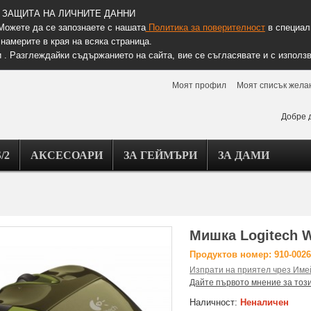
ЗАЩИТА НА ЛИЧНИТЕ ДАННИ
Можете да се запознаете с нашата
Политика за поверителност
в специалн
намерите в края на всяка страница.
 . Разглеждайки съдържанието на сайта, вие се съгласявате и с използв
Моят профил
Моят списък жела
Добре 
/2
АКСЕСОАРИ
ЗА ГЕЙМЪРИ
ЗА ДАМИ
Мишка Logitech W
Продуктов номер: 910-002
Изпрати на приятел чрез Име
Дайте първото мнение за тоз
Наличност:
Неналичен