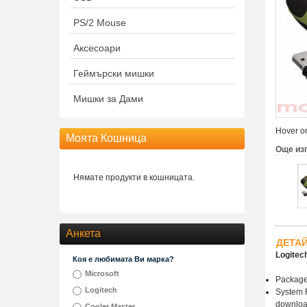
PS/2 Mouse
Аксесоари
Геймърски мишки
Мишки за Дами
Hover on
Моята Кошница
Още из
Нямате продукти в кошницата.
Анкета
ДЕТА
Logitec
Коя е любимата Ви марка?
Microsoft
Package 
Logitech
System R
downloa
Cooler Master