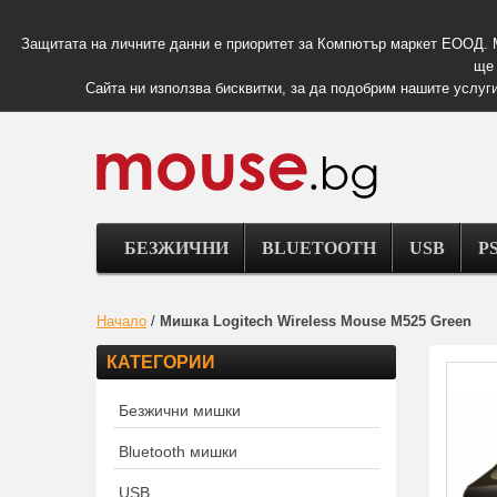
Защитата на личните данни е приоритет за Компютър маркет ЕООД. 
ще 
Сайта ни използва бисквитки, за да подобрим нашите услуги
БЕЗЖИЧНИ
BLUETOOTH
USB
PS
Начало
/
Мишка Logitech Wireless Mouse M525 Green
КАТЕГОРИИ
Безжични мишки
Bluetooth мишки
USB