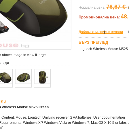
76,67 €
Нормална цена:
48
Промоционална цена:
Добави към списък желани
|
БЪРЗ ПРЕГЛЕД
Logitech Wireless Mouse M525
 above image to view it large
гледи
ЙЛИ
h Wireless Mouse M525 Green
Content: Mouse, Logitech Unifying receiver, 2 AA batteries, User documentation
equirements: Windows XP, Windows Vista or Windows 7, Mac OS X 10.5 or later, Linu
d)