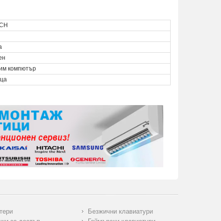
ECH
а
ен
им компютър
еца
тери
Безжични клавиатури