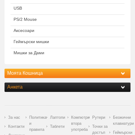
USB
PS/2 Mouse
Аксесоари
Геймърски мишки
Мишки за Дами
Моята Кошница
Анкета
За нас
Политика
Лаптопи
Компютри
Рутери
Безжични
и
втора
клавиатури
Контакти
Таблети
Точки за
правила
употреба
достъп
Геймърски