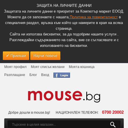
ЗАЩИТА НА ЛИЧНИТЕ ДАННИ
Защитата на личните данни е приоритет за Компютър маркет ЕООД.
Можете да се запознаете с нашата
Политика за поверителност
в
специалния раздел, връзка към който ще намерите в края на всяка
страница.
Сайта ни използва бисквитки, за да подобрим нашите услуги .
Разглеждайки съдържанието на сайта, вие се съгласявате и с
използването на бисквитки.
Приемам
Научи повече
Моят профил
Моят списък желани
Моята кошница
Разплащане
Блог
Вход
0700 20002
Добре дошли в mouse.bg!
НАЦИОНАЛЕН ТЕЛЕФОН: