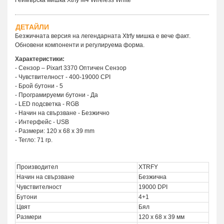
ДЕТАЙЛИ
Безжичната версия на легендарната Xtrfy мишка е вече факт.
Обновени компоненти и регулируема форма.
Характеристики:
- Сензор – Pixart 3370 Оптичен Сензор
- Чувствителност - 400-19000 CPI
- Брой бутони - 5
- Програмируеми бутони - Да
- LED подсветка - RGB
- Начин на свързване - Безжично
- Интерфейс - USB
- Размери: 120 x 68 x 39 mm
- Тегло: 71 гр.
Производител
XTRFY
Начин на свързване
Безжична
Чувствителност
19000 DPI
Бутони
4+1
Цвят
Бял
Размери
120 x 68 x 39 мм