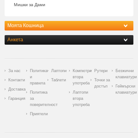
Мишки за Дами
Моята Кошница
Анкета
За нас
Политика
Лаптопи
Компютри
Рутери
Безжични
и
втора
клавиатури
Контакти
Таблети
Точки за
правила
употреба
достъп
Геймърски
Доставка
Политика
Лаптопи
клавиатури
Гаранция
за
втора
поверителност
употреба
Приятели