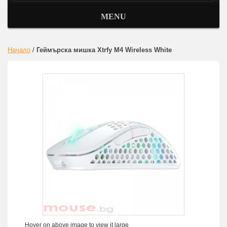
MENU
Начало
/
Геймърска мишка Xtrfy M4 Wireless White
Hover on above image to view it large