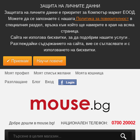
ЗАЩИТА НА ЛИЧНИТЕ ДАННИ
Защитата на личните данни е приоритет за Компютър маркет ЕООД.
Можете да се запознаете с нашата
Политика за поверителност
в
специалния раздел, връзка към който ще намерите в края на всяка
страница.
Сайта ни използва бисквитки, за да подобрим нашите услуги .
Разглеждайки съдържанието на сайта, вие се съгласявате и с
използването на бисквитки.
Приемам
Научи повече
Моят профил
Моят списък желани
Моята кошница
Разплащане
Блог
Вход
0700 20002
Добре дошли в mouse.bg!
НАЦИОНАЛЕН ТЕЛЕФОН: