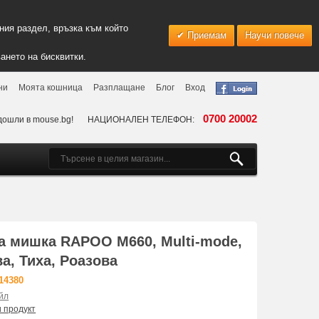
ия раздел, връзка към който
Приемам
Научи повече
ането на бисквитки.
ни
Моята кошница
Разплащане
Блог
Вход
0700 20002
дошли в mouse.bg!
НАЦИОНАЛЕН ТЕЛЕФОН:
а мишка RAPOO M660, Multi-mode,
ва, Тиха, Роазова
14380
йл
и продукт