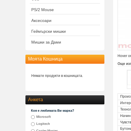
PS/2 Mouse
Аксесоари
Геймърски мишки
Мишки за Дами
Hover on
Моята Кошница
Още из
Нямате продукти в кошницата.
Произ
Анкета
Интер
Техно
Коя е любимата Ви марка?
Начин
Microsoft
Чувст
Logitech
Бутон
Cooler Master