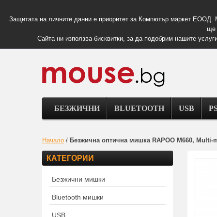
Защитата на личните данни е приоритет за Компютър маркет ЕООД. 
ще 
Сайта ни използва бисквитки, за да подобрим нашите услуги
БЕЗЖИЧНИ
BLUETOOTH
USB
PS
Начало
/
Безжична оптична мишка RAPOO M660, Multi-mo
КАТЕГОРИИ
Безжични мишки
Bluetooth мишки
USB