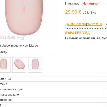
Наличност:
Неналичен
29,90 €
/ 58,48 лв
Добави към списък желани
|
БЪРЗ ПРЕГЛЕД
Безжична оптична мишка RAPOO
 above image to view it large
гледи
водител
фейс
логия на сензора
 на свързване
вителност
и