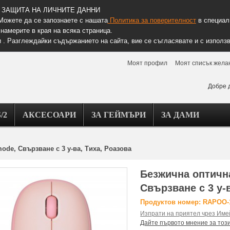
ЗАЩИТА НА ЛИЧНИТЕ ДАННИ
Можете да се запознаете с нашата
Политика за поверителност
в специалн
намерите в края на всяка страница.
 . Разглеждайки съдържанието на сайта, вие се съгласявате и с използв
Моят профил
Моят списък жела
Добре 
/2
АКСЕСОАРИ
ЗА ГЕЙМЪРИ
ЗА ДАМИ
de, Свързване с 3 у-ва, Тиха, Роазова
Безжична оптичн
Свързване с 3 у-
Продуктов номер: RAPOO-
Изпрати на приятел чрез Име
Дайте първото мнение за тоз