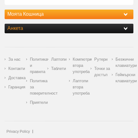
Моята Кошница
Анкета
За нас
Политика
Лаптопи
Компютри
Рутери
Безжични
и
втора
клавиатури
Контакти
Таблети
Точки за
правила
употреба
достъп
Геймърски
Доставка
Политика
Лаптопи
клавиатури
Гаранция
за
втора
поверителност
употреба
Приятели
Privacy Policy