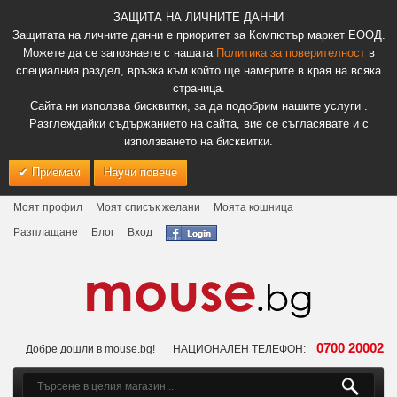
ЗАЩИТА НА ЛИЧНИТЕ ДАННИ
Защитата на личните данни е приоритет за Компютър маркет ЕООД.
Можете да се запознаете с нашата
Политика за поверителност
в
специалния раздел, връзка към който ще намерите в края на всяка
страница.
Сайта ни използва бисквитки, за да подобрим нашите услуги .
Разглеждайки съдържанието на сайта, вие се съгласявате и с
използването на бисквитки.
Приемам
Научи повече
Моят профил
Моят списък желани
Моята кошница
Разплащане
Блог
Вход
0700 20002
Добре дошли в mouse.bg!
НАЦИОНАЛЕН ТЕЛЕФОН: