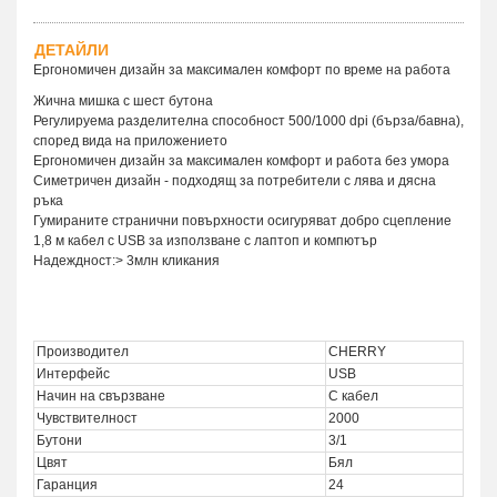
ДЕТАЙЛИ
Ергономичен дизайн за максимален комфорт по време на работа
Жична мишка с шест бутона
Регулируема разделителна способност 500/1000 dpi (бърза/бавна),
според вида на приложението
Ергономичен дизайн за максимален комфорт и работа без умора
Симетричен дизайн - подходящ за потребители с лява и дясна
ръка
Гумираните странични повърхности осигуряват добро сцепление
1,8 м кабел с USB за използване с лаптоп и компютър
Надеждност:> 3млн кликания
Производител
CHERRY
Интерфейс
USB
Начин на свързване
С кабел
Чувствителност
2000
Бутони
3/1
Цвят
Бял
Гаранция
24