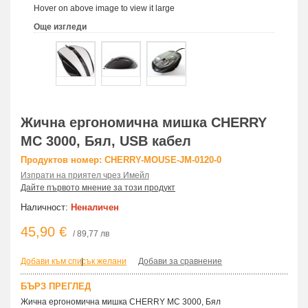
Hover on above image to view it large
Още изгледи
Жична ергономична мишка CHERRY
MC 3000, Бял, USB кабел
Продуктов номер: CHERRY-MOUSE-JM-0120-0
Изпрати на приятел чрез Имейл
Дайте първото мнение за този продукт
Наличност:
Неналичен
45,90 €
/ 89,77 лв
Добави към списък желани
|
Добави за сравнение
БЪРЗ ПРЕГЛЕД
Жична ергономична мишка CHERRY MC 3000, Бял