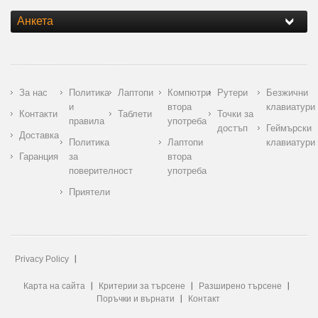
Анкета
За нас
Политика
Лаптопи
Компютри
Рутери
Безжични
и
втора
клавиатури
Контакти
Таблети
Точки за
правила
употреба
достъп
Геймърски
Доставка
Политика
Лаптопи
клавиатури
Гаранция
за
втора
поверителност
употреба
Приятели
Privacy Policy
Карта на сайта
Критерии за търсене
Разширено търсене
Поръчки и върнати
Контакт