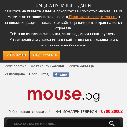
ЗАЩИТА НА ЛИЧНИТЕ ДАННИ
Защитата на личните данни е приоритет за Компютър маркет ЕООД.
Можете да се запознаете с нашата
Политика за поверителност
в
специалния раздел, връзка към който ще намерите в края на всяка
страница.
Сайта ни използва бисквитки, за да подобрим нашите услуги .
Разглеждайки съдържанието на сайта, вие се съгласявате и с
използването на бисквитки.
Приемам
Научи повече
Моят профил
Моят списък желани
Моята кошница
Разплащане
Блог
Вход
0700 20002
Добре дошли в mouse.bg!
НАЦИОНАЛЕН ТЕЛЕФОН: