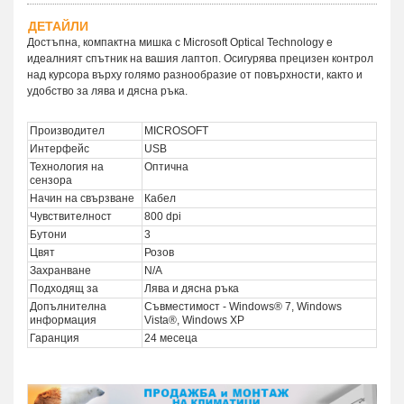
ДЕТАЙЛИ
Достъпна, компактна мишка с Microsoft Optical Technology е
идеалният спътник на вашия лаптоп. Осигурява прецизен контрол
над курсора върху голямо разнообразие от повърхности, както и
удобство за лява и дясна ръка.
Производител
MICROSOFT
Интерфейс
USB
Технология на
Оптична
сензора
Начин на свързване
Кабел
Чувствителност
800 dpi
Бутони
3
Цвят
Розов
Захранване
N/A
Подходящ за
Лява и дясна ръка
Допълнителна
Съвместимост - Windows® 7, Windows
информация
Vista®, Windows XP
Гаранция
24 месеца