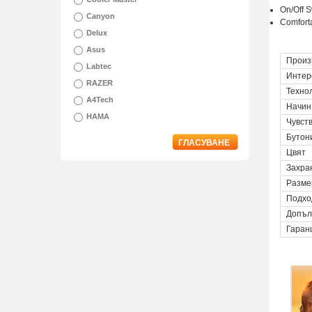
On/Off S
Canyon
Comforta
Delux
Asus
Произ
Labtec
Интер
RAZER
Техно
A4Tech
Начин
HAMA
Чувст
Бутон
ГЛАСУВАНЕ
Цвят
Захра
Разме
Подхо
Допъл
Гаран