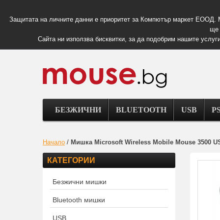
Защитата на личните данни е приоритет за Компютър маркет ЕООД. 
ще 
Сайта ни използва бисквитки, за да подобрим нашите услуги
БЕЗЖИЧНИ
BLUETOOTH
USB
PS
Начало
/
Мишка Microsoft Wireless Mobile Mouse 3500 U
КАТЕГОРИИ
Безжични мишки
Bluetooth мишки
USB