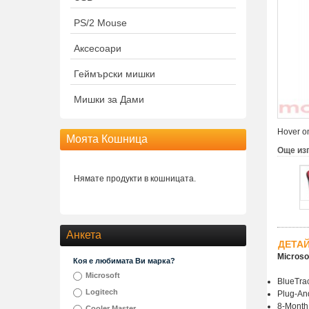
PS/2 Mouse
Аксесоари
Геймърски мишки
Мишки за Дами
Hover on
Моята Кошница
Още из
Нямате продукти в кошницата.
Анкета
ДЕТА
Microso
Коя е любимата Ви марка?
Microsoft
BlueTrac
Logitech
Plug-An
8-Month 
Cooler Master