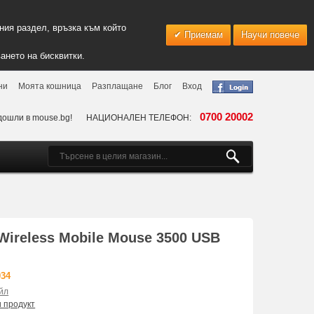
ия раздел, връзка към който
Приемам
Научи повече
ането на бисквитки.
ни
Моята кошница
Разплащане
Блог
Вход
0700 20002
дошли в mouse.bg!
НАЦИОНАЛЕН ТЕЛЕФОН:
Wireless Mobile Mouse 3500 USB
034
йл
и продукт