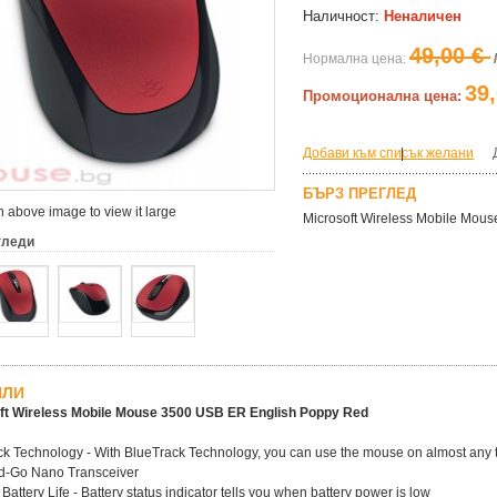
Наличност:
Неналичен
49,00 €
Нормална цена:
39
Промоционална цена:
Добави към списък желани
|
БЪРЗ ПРЕГЛЕД
 above image to view it large
Microsoft Wireless Mobile Mou
гледи
ЙЛИ
ft Wireless Mobile Mouse 3500 USB ER English Poppy Red
k Technology - With BlueTrack Technology, you can use the mouse on almost any t
d-Go Nano Transceiver
Battery Life - Battery status indicator tells you when battery power is low