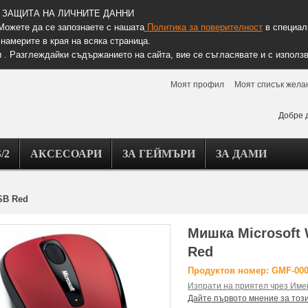
ЗАЩИТА НА ЛИЧНИТЕ ДАННИ
Можете да се запознаете с нашата
Политика за поверителност
в специалн
намерите в края на всяка страница.
 . Разглеждайки съдържанието на сайта, вие се съгласявате и с използв
Моят профил
Моят списък жела
Добре 
/2
АКСЕСОАРИ
ЗА ГЕЙМЪРИ
ЗА ДАМИ
SB Red
Мишка Microsoft 
Red
Продуктов номер: GMF-00
Изпрати на приятел чрез Име
Дайте първото мнение за тоз