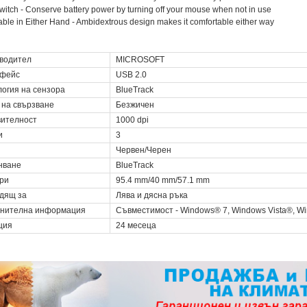
witch - Conserve battery power by turning off your mouse when not in use
ble in Either Hand - Ambidextrous design makes it comfortable either way
водител
MICROSOFT
фейс
USB 2.0
логия на сензора
BlueTrack
 на свързване
Безжичен
вителност
1000 dpi
и
3
Червен/Черен
нване
BlueTrack
ри
95.4 mm/40 mm/57.1 mm
дящ за
Лява и дясна ръка
нителна информация
Съвместимост - Windows® 7, Windows Vista®, Wi
ция
24 месеца