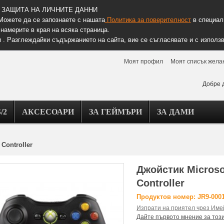
ЗАЩИТА НА ЛИЧНИТЕ ДАННИ
Можете да се запознаете с нашата
Политика за поверителност
в специалн
намерите в края на всяка страница.
 . Разглеждайки съдържанието на сайта, вие се съгласявате и с използв
Моят профил
Моят списък жела
Добре 
/2
АКСЕСОАРИ
ЗА ГЕЙМЪРИ
ЗА ДАМИ
Controller
Джойстик Microso
Controller
Продуктов номер: JR9-000
Изпрати на приятел чрез Име
Дайте първото мнение за тоз