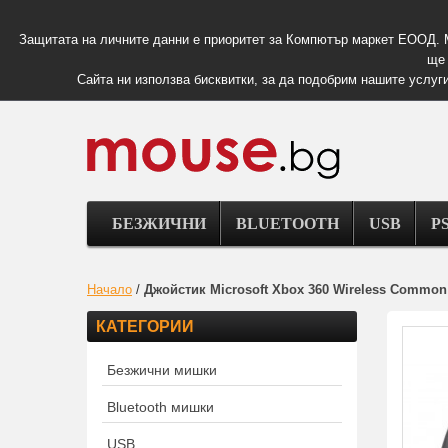
Защитата на личните данни е приоритет за Компютър маркет ЕООД. 
ще 
Сайта ни използва бисквитки, за да подобрим нашите услуги
БЕЗЖИЧНИ
BLUETOOTH
USB
PS
Начало
/
Джойстик Microsoft Xbox 360 Wireless Common 
КАТЕГОРИИ
Безжични мишки
Bluetooth мишки
USB