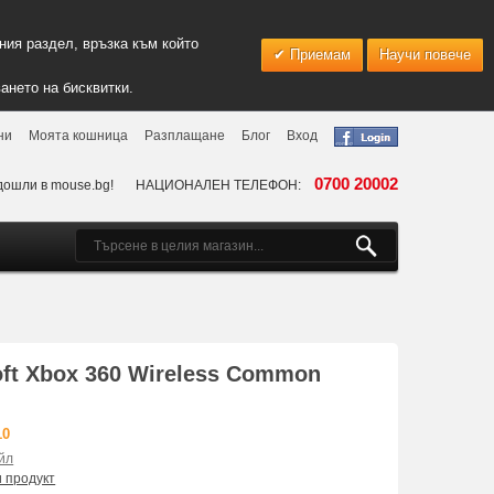
ия раздел, връзка към който
Приемам
Научи повече
ането на бисквитки.
ни
Моята кошница
Разплащане
Блог
Вход
0700 20002
дошли в mouse.bg!
НАЦИОНАЛЕН ТЕЛЕФОН:
ft Xbox 360 Wireless Common
10
йл
и продукт