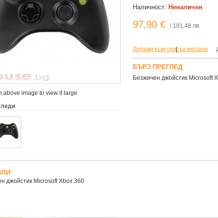
Наличност:
Неналичен
97,90 €
/ 191,48 лв
Добави към списък желани
|
БЪРЗ ПРЕГЛЕД
Безжичен джойстик Microsoft 
 above image to view it large
гледи
ЙЛИ
н джойстик Microsoft Xbox 360