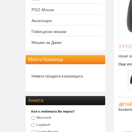
PS/2 Mouse
Аксесоари
Геймърски мишки
Мишки за Дами
Hover on
Моята Кошница
Още из
Нямате продукти в кошницата.
Анкета
ДЕТА
Безжиче
Коя е любимата Ви марка?
Microsoft
Logitech
Cooler Master