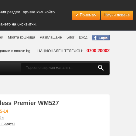
ия раздел, връзка към който
Приемам
Научи повече
ането на бисквитки.
ни
Моята кошница
Разплащане
Блог
Вход
0700 20002
дошли в mouse.bg!
НАЦИОНАЛЕН ТЕЛЕФОН:
less Premier WM527
S-14
йл
и продукт