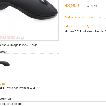
83,90 €
/ 164,09 лв
Добави към списък желани
|
БЪРЗ ПРЕГЛЕД
Мишка DELL Wireless Premie
 above image to view it large
гледи
ЙЛИ
ELL Wireless Premier WM527
водител
логия на сензора