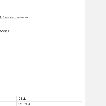
Добави за сравнение
r WM527
DELL
Оптична