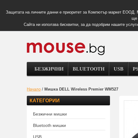
Защитата на личните данни е приоритет за Компютър маркет ЕООД. 
ще 
Сайта ни използва бисквитки, за да подобрим нашите услуги
БЕЗЖИЧНИ
BLUETOOTH
USB
PS
Начало
/
Мишка DELL Wireless Premier WM527
КАТЕГОРИИ
Безжични мишки
Bluetooth мишки
USB