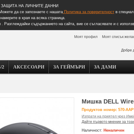
ЗАЩИТА НА ЛИЧНИТЕ ДАННИ
Можете да се запознаете с нашата
Политика за поверителност
в специалн
намерите в края на всяка страница.
 . Разглеждайки съдържанието на сайта, вие се съгласявате и с използв
Моят профил
Моят списък жела
Добре 
/2
АКСЕСОАРИ
ЗА ГЕЙМЪРИ
ЗА ДАМИ
Мишка DELL Wire
Продуктов номер: 570-AAP
Изпрати на приятел чрез Име
Дайте първото мнение за тоз
Наличност:
Неналичен