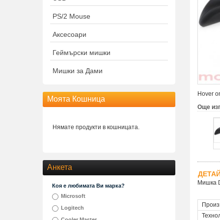
PS/2 Mouse
Аксесоари
Геймърски мишки
Мишки за Дами
Hover on
Моята Кошница
Още из
Нямате продукти в кошницата.
Анкета
ДЕТА
Мишка D
Коя е любимата Ви марка?
Microsoft
Произ
Logitech
Техно
Cooler Master