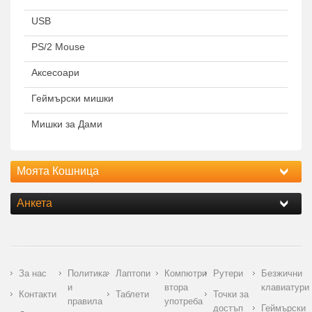
USB
PS/2 Mouse
Аксесоари
Геймърски мишки
Мишки за Дами
Моята Кошница
Анкета
За нас
Политика
Лаптопи
Компютри
Рутери
Безжични
и
втора
клавиатури
Контакти
Таблети
Точки за
правила
употреба
достъп
Геймърски