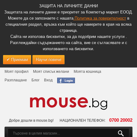
ЗАЩИТА НА ЛИЧНИТЕ ДАННИ
Защитата на личните данни е приоритет за Компютър маркет ЕООД.
Можете да се запознаете с нашата
Политика за поверителност
в
специалния раздел, връзка към който ще намерите в края на всяка
страница.
Сайта ни използва бисквитки, за да подобрим нашите услуги .
Разглеждайки съдържанието на сайта, вие се съгласявате и с
използването на бисквитки.
Приемам
Научи повече
Моят профил
Моят списък желани
Моята кошница
Разплащане
Блог
Вход
0700 20002
Добре дошли в mouse.bg!
НАЦИОНАЛЕН ТЕЛЕФОН: