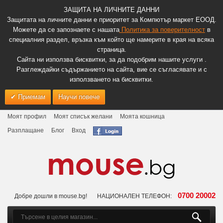
ЗАЩИТА НА ЛИЧНИТЕ ДАННИ
Защитата на личните данни е приоритет за Компютър маркет ЕООД.
Можете да се запознаете с нашата
Политика за поверителност
в
специалния раздел, връзка към който ще намерите в края на всяка
страница.
Сайта ни използва бисквитки, за да подобрим нашите услуги .
Разглеждайки съдържанието на сайта, вие се съгласявате и с
използването на бисквитки.
Приемам
Научи повече
Моят профил
Моят списък желани
Моята кошница
Разплащане
Блог
Вход
0700 20002
Добре дошли в mouse.bg!
НАЦИОНАЛЕН ТЕЛЕФОН: