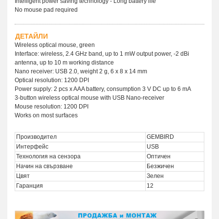
Intelligent power saving technology - Long battery life
No mouse pad required
ДЕТАЙЛИ
Wireless optical mouse, green
Interface: wireless, 2.4 GHz band, up to 1 mW output power, -2 dBi
antenna, up to 10 m working distance
Nano receiver: USB 2.0, weight 2 g, 6 x 8 x 14 mm
Optical resolution: 1200 DPI
Power supply: 2 pcs x AAA battery, consumption 3 V DC up to 6 mA
3-button wireless optical mouse with USB Nano-receiver
Mouse resolution: 1200 DPI
Works on most surfaces
Производител
GEMBIRD
Интерфейс
USB
Технология на сензора
Оптичен
Начин на свързване
Безжичен
Цвят
Зелен
Гаранция
12