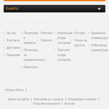
Анкета
За нас
Политика
Лаптопи
Компютри
Рутери
Безжични
и
втора
клавиатури
Контакти
Таблети
Точки за
правила
употреба
достъп
Геймърски
Доставка
Политика
Лаптопи
клавиатури
Гаранция
за
втора
поверителност
употреба
Приятели
Privacy Policy
Карта на сайта
Критерии за търсене
Разширено търсене
Поръчки и върнати
Контакт