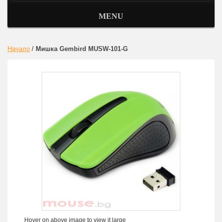
MENU
Начало
/
Мишка Gembird MUSW-101-G
Hover on above image to view it large