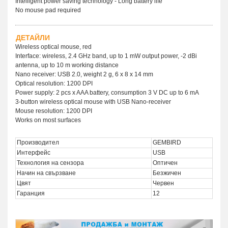
Intelligent power saving technology - Long battery life
No mouse pad required
ДЕТАЙЛИ
Wireless optical mouse, red
Interface: wireless, 2.4 GHz band, up to 1 mW output power, -2 dBi
antenna, up to 10 m working distance
Nano receiver: USB 2.0, weight 2 g, 6 x 8 x 14 mm
Optical resolution: 1200 DPI
Power supply: 2 pcs x AAA battery, consumption 3 V DC up to 6 mA
3-button wireless optical mouse with USB Nano-receiver
Mouse resolution: 1200 DPI
Works on most surfaces
Производител
GEMBIRD
Интерфейс
USB
Технология на сензора
Оптичен
Начин на свързване
Безжичен
Цвят
Червен
Гаранция
12