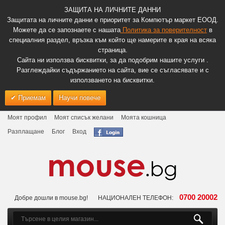
ЗАЩИТА НА ЛИЧНИТЕ ДАННИ
Защитата на личните данни е приоритет за Компютър маркет ЕООД.
Можете да се запознаете с нашата
Политика за поверителност
в
специалния раздел, връзка към който ще намерите в края на всяка
страница.
Сайта ни използва бисквитки, за да подобрим нашите услуги .
Разглеждайки съдържанието на сайта, вие се съгласявате и с
използването на бисквитки.
Приемам
Научи повече
Моят профил
Моят списък желани
Моята кошница
Разплащане
Блог
Вход
0700 20002
Добре дошли в mouse.bg!
НАЦИОНАЛЕН ТЕЛЕФОН: