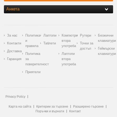
Анкета
За нас
Политика
Лаптопи
Компютри
Рутери
Безжични
и
втора
клавиатури
Контакти
Таблети
Точки за
правила
употреба
достъп
Геймърски
Доставка
Политика
Лаптопи
клавиатури
Гаранция
за
втора
поверителност
употреба
Приятели
Privacy Policy
Карта на сайта
Критерии за търсене
Разширено търсене
Поръчки и върнати
Контакт