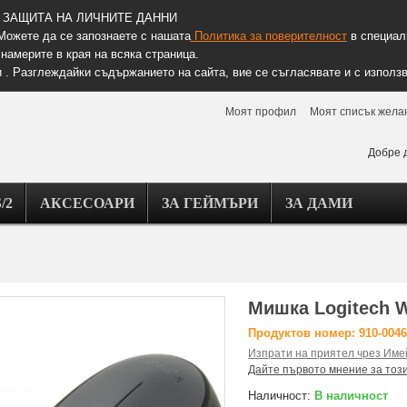
ЗАЩИТА НА ЛИЧНИТЕ ДАННИ
Можете да се запознаете с нашата
Политика за поверителност
в специалн
намерите в края на всяка страница.
 . Разглеждайки съдържанието на сайта, вие се съгласявате и с използв
Моят профил
Моят списък жела
Добре 
/2
АКСЕСОАРИ
ЗА ГЕЙМЪРИ
ЗА ДАМИ
Мишка Logitech W
Продуктов номер: 910-004
Изпрати на приятел чрез Име
Дайте първото мнение за тоз
Наличност:
В наличност