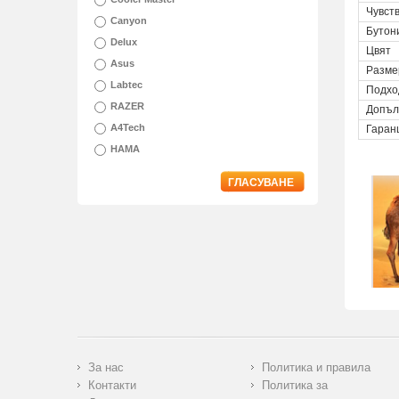
Чувст
Canyon
Бутон
Delux
Цвят
Asus
Разме
Labtec
Подхо
RAZER
Допъл
A4Tech
Гаран
HAMA
ГЛАСУВАНЕ
За нас
Политика и правила
Контакти
Политика за