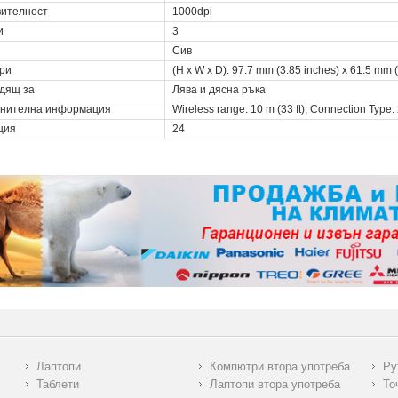
вителност
1000dpi
и
3
Сив
ри
(H x W x D): 97.7 mm (3.85 inches) x 61.5 mm 
дящ за
Лява и дясна ръка
нителна информация
Wireless range: 10 m (33 ft), Connection Type:
ция
24
Лаптопи
Компютри втора употреба
Ру
Таблети
Лаптопи втора употреба
То