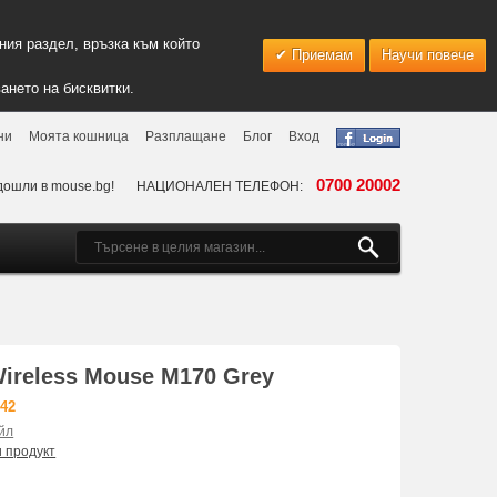
ия раздел, връзка към който
Приемам
Научи повече
ането на бисквитки.
ни
Моята кошница
Разплащане
Блог
Вход
0700 20002
дошли в mouse.bg!
НАЦИОНАЛЕН ТЕЛЕФОН:
ireless Mouse M170 Grey
642
йл
и продукт