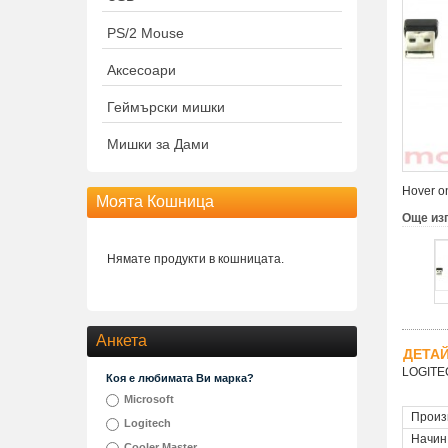
PS/2 Mouse
Аксесоари
Геймърски мишки
Мишки за Дами
Hover on
Моята Кошница
Още из
Нямате продукти в кошницата.
Анкета
ДЕТА
LOGITEC
Коя е любимата Ви марка?
Microsoft
Произ
Logitech
Начин
Cooler Master