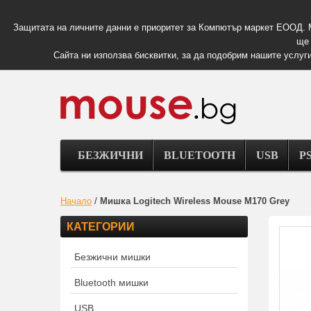
Защитата на личните данни е приоритет за Компютър маркет ЕООД. 
ще 
Сайта ни използва бисквитки, за да подобрим нашите услуги
БЕЗЖИЧНИ
BLUETOOTH
USB
PS
Начало
/
Мишка Logitech Wireless Mouse M170 Grey
КАТЕГОРИИ
Безжични мишки
Bluetooth мишки
USB