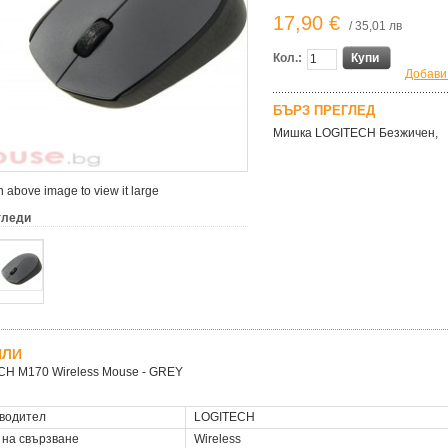
17,90 €
/ 35,01 лв
Кол.:
Купи
Добави
БЪРЗ ПРЕГЛЕД
Мишка LOGITECH Безжичен,
 above image to view it large
гледи
ЙЛИ
H M170 Wireless Mouse - GREY
водител
LOGITECH
 на свързване
Wireless