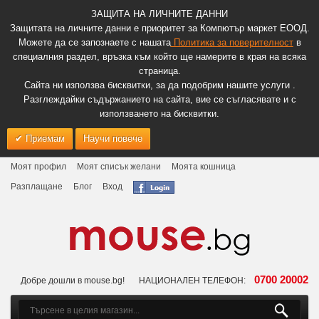
ЗАЩИТА НА ЛИЧНИТЕ ДАННИ
Защитата на личните данни е приоритет за Компютър маркет ЕООД.
Можете да се запознаете с нашата
Политика за поверителност
в
специалния раздел, връзка към който ще намерите в края на всяка
страница.
Сайта ни използва бисквитки, за да подобрим нашите услуги .
Разглеждайки съдържанието на сайта, вие се съгласявате и с
използването на бисквитки.
Приемам
Научи повече
Моят профил
Моят списък желани
Моята кошница
Разплащане
Блог
Вход
0700 20002
Добре дошли в mouse.bg!
НАЦИОНАЛЕН ТЕЛЕФОН: