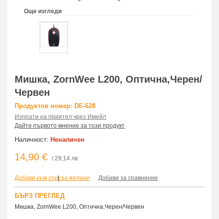
Още изгледи
Мишка, ZornWee L200, Оптична,Черен/
Червен
Продуктов номер: DE-628
Изпрати на приятел чрез Имейл
Дайте първото мнение за този продукт
Наличност:
Неналичен
14,90 €
/ 29,14 лв
Добави към списък желани
|
Добави за сравнение
БЪРЗ ПРЕГЛЕД
Мишка, ZornWee L200, Оптична,Черен/Червен