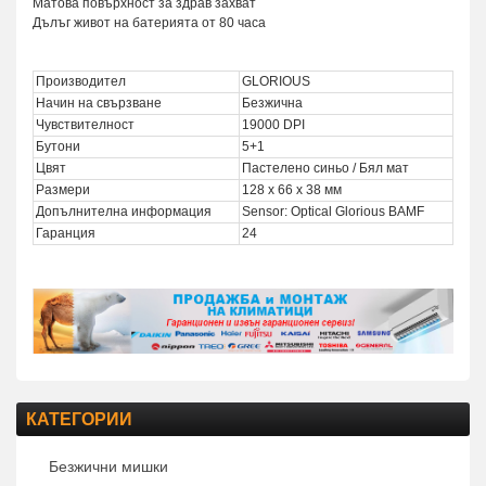
Матова повърхност за здрав захват
Дълъг живот на батерията от 80 часа
Производител
GLORIOUS
Начин на свързване
Безжична
Чувствителност
19000 DPI
Бутони
5+1
Цвят
Пастелено синьо / Бял мат
Размери
128 x 66 x 38 мм
Допълнителна информация
Sensor: Optical Glorious BAMF
Гаранция
24
КАТЕГОРИИ
Безжични мишки