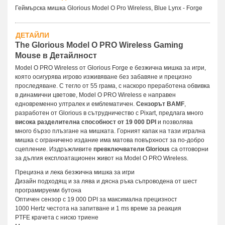
Геймърска мишка Glorious Model O Pro Wireless, Blue Lynx - Forge
ДЕТАЙЛИ
The Glorious Model O PRO Wireless Gaming
Mouse в Детайлност
Model O PRO Wireless от Glorious Forge е безжична мишка за игри,
която осигурява игрово изживяване без забавяне и прецизно
проследяване. С тегло от 55 грама, с наскоро преработена обвивка
в динамични цветове, Model O PRO Wireless е направен
едновременно ултралек и емблематичен.
Сензорът BAMF
,
разработен от Glorious в сътрудничество с Pixart, предлага много
висока разделителна способност от 19 000 DPI
и позволява
много бързо плъзгане на мишката. Горният капак на тази игрална
мишка с ограничено издание има матова повърхност за по-добро
сцепление. Издръжливите
превключватели Glorious
са отговорни
за дългия експлоатационен живот на Model O PRO Wireless.
Прецизна и лека безжична мишка за игри
Дизайн подходящ и за лява и дясна ръка съпроводена от шест
програмируеми бутона
Оптичен сензор с 19 000 DPI за максимална прецизност
1000 Hertz честота на запитване и 1 ms време за реакция
PTFE крачета с ниско триене