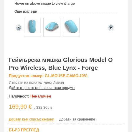
Hover on above image to view it large
Още изгледи
Геймърска мишка Glorious Model O
Pro Wireless, Blue Lynx - Forge
Продуктов номер: GL-MOUSE-GAMO-1051
Изпрати на приятел чрез Имейл
Дайте първото мнение за този продукт
Наличност:
Неналичен
169,90 €
/ 332,30 лв
Добави към списък желани
|
Добави за сравнение
БЪРЗ ПРЕГЛЕД