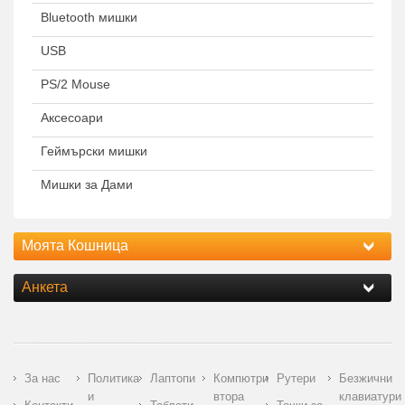
Bluetooth мишки
USB
PS/2 Mouse
Аксесоари
Геймърски мишки
Мишки за Дами
Моята Кошница
Анкета
За нас
Политика
Лаптопи
Компютри
Рутери
Безжични
и
втора
клавиатури