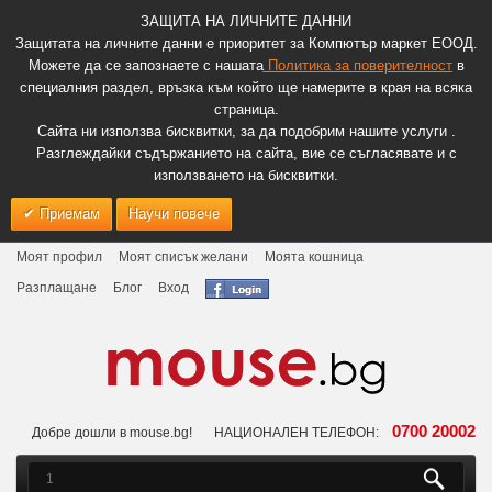
ЗАЩИТА НА ЛИЧНИТЕ ДАННИ
Защитата на личните данни е приоритет за Компютър маркет ЕООД.
Можете да се запознаете с нашата
Политика за поверителност
в
специалния раздел, връзка към който ще намерите в края на всяка
страница.
Сайта ни използва бисквитки, за да подобрим нашите услуги .
Разглеждайки съдържанието на сайта, вие се съгласявате и с
използването на бисквитки.
Приемам
Научи повече
Моят профил
Моят списък желани
Моята кошница
Разплащане
Блог
Вход
0700 20002
Добре дошли в mouse.bg!
НАЦИОНАЛЕН ТЕЛЕФОН: