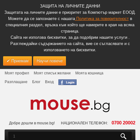
ЗАЩИТА НА ЛИЧНИТЕ ДАННИ
Защитата на личните данни е приоритет за Компютър маркет ЕООД.
Можете да се запознаете с нашата
Политика за поверителност
в
специалния раздел, връзка към който ще намерите в края на всяка
страница.
Сайта ни използва бисквитки, за да подобрим нашите услуги .
Разглеждайки съдържанието на сайта, вие се съгласявате и с
използването на бисквитки.
Приемам
Научи повече
Моят профил
Моят списък желани
Моята кошница
Разплащане
Блог
Вход
0700 20002
Добре дошли в mouse.bg!
НАЦИОНАЛЕН ТЕЛЕФОН: