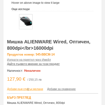
Hover on above image to view it large
Още изгледи
Мишка ALIENWARE Wired, Оптичен,
800dpi</br>16000dpi
Продуктов номер: 545-BBCM-14
Изпрати на приятел чрез Имейл
Дайте първото мнение за този продукт
Наличност:
Неналичен
127,90 €
/ 250,15 лв
Добави към списък желани
|
Добави за сравнение
БЪРЗ ПРЕГЛЕД
Мишка ALIENWARE Wired, Оптичен, 800dpi