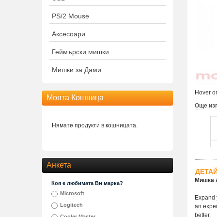
PS/2 Mouse
Аксесоари
Геймърски мишки
Мишки за Дами
Hover on
Моята Кошница
Още из
Нямате продукти в кошницата.
Анкета
ДЕТА
Мишка A
Коя е любимата Ви марка?
Microsoft
Expand y
Logitech
an exper
better.
Cooler Master