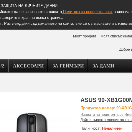
ЗАЩИТА НА ЛИЧНИТЕ ДАННИ
Можете да се запознаете с нашата
Политика за поверителност
в специалн
намерите в края на всяка страница.
 . Разглеждайки съдържанието на сайта, вие се съгласявате и с използв
Моят профил
Моят списък жела
Добре 
/2
АКСЕСОАРИ
ЗА ГЕЙМЪРИ
ЗА ДАМИ
ASUS 90-XB1G00M
Продуктов номер: 90-XB1
Изпрати на приятел чрез Име
Дайте първото мнение за тоз
Наличност:
Неналичен