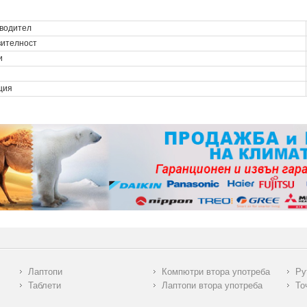
водител
вителност
и
ция
Лаптопи
Компютри втора употреба
Ру
Таблети
Лаптопи втора употреба
То