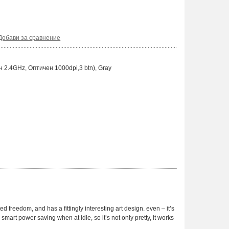
Добави за сравнение
.4GHz, Оптичен 1000dpi,3 btn), Gray
 freedom, and has a fittingly interesting art design. even – it’s
art power saving when at idle, so it’s not only pretty, it works