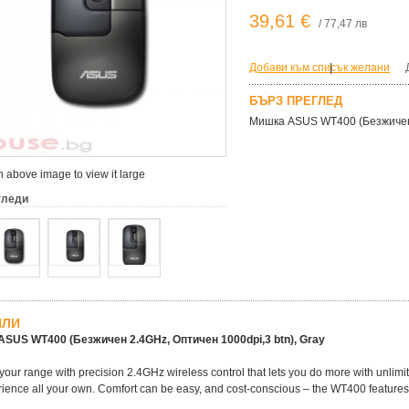
39,61 €
/ 77,47 лв
Добави към списък желани
|
БЪРЗ ПРЕГЛЕД
Мишка ASUS WT400 (Безжичен 2
 above image to view it large
гледи
ЙЛИ
SUS WT400 (Безжичен 2.4GHz, Оптичен 1000dpi,3 btn), Gray
our range with precision 2.4GHz wireless control that lets you do more with unlimited
ience all your own. Comfort can be easy, and cost-conscious – the WT400 features sm