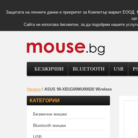
Защитата на личните данни е приоритет за Компютър маркет ЕООД. 
ще 
Сайта ни използва бисквитки, за да подобрим нашите услуги
БЕЗЖИЧНИ
BLUETOOTH
USB
PS
Начало
/
ASUS 90-XB1G00MU00020 Wireless
КАТЕГОРИИ
Безжични мишки
Bluetooth мишки
USB