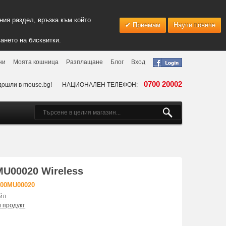
ия раздел, връзка към който
Приемам
Научи повече
ането на бисквитки.
ни
Моята кошница
Разплащане
Блог
Вход
0700 20002
дошли в mouse.bg!
НАЦИОНАЛЕН ТЕЛЕФОН:
U00020 Wireless
G00MU00020
йл
и продукт