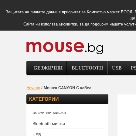
Защитата на личните данни е приоритет за Компютър маркет ЕООД. 
ще 
Сайта ни използва бисквитки, за да подобрим нашите услуги
БЕЗЖИЧНИ
BLUETOOTH
USB
PS
Начало
/
Мишка CANYON С кабел
КАТЕГОРИИ
Безжични мишки
Bluetooth мишки
USB