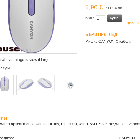
5,90 €
/ 11,54 лв
Кол.:
Купи
Добави
БЪРЗ ПРЕГЛЕД
Мишка CANYON С кабел,
 above image to view it large
гледи
ЙЛИ
ired optical mouse with 3 buttons, DPI 1000, with 1.5M USB cable,White lavend
водител
CANYON