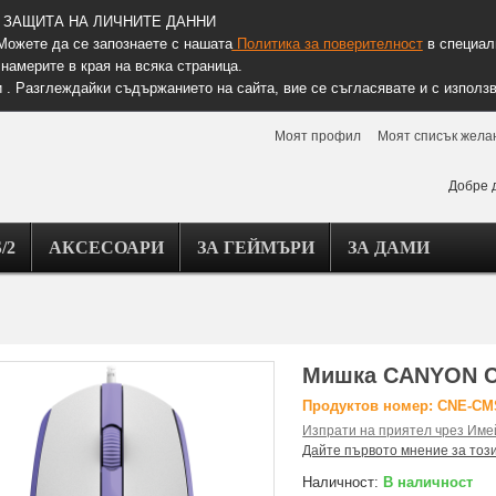
ЗАЩИТА НА ЛИЧНИТЕ ДАННИ
Можете да се запознаете с нашата
Политика за поверителност
в специалн
намерите в края на всяка страница.
 . Разглеждайки съдържанието на сайта, вие се съгласявате и с използв
Моят профил
Моят списък жела
Добре 
/2
АКСЕСОАРИ
ЗА ГЕЙМЪРИ
ЗА ДАМИ
Мишка CANYON С
Продуктов номер: CNE-C
Изпрати на приятел чрез Име
Дайте първото мнение за тоз
Наличност:
В наличност