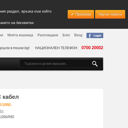
ия раздел, връзка към който
Приемам
Научи повече
ането на бисквитки.
ни
Моята кошница
Разплащане
Блог
Вход
0700 20002
дошли в mouse.bg!
НАЦИОНАЛЕН ТЕЛЕФОН:
 кабел
MS10WL
йл
и продукт