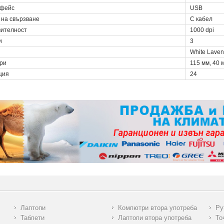
фейс
USB
 на свързване
С кабел
вителност
1000 dpi
и
3
White Laven
ри
115 мм, 40 
ция
24
Лаптопи
Компютри втора употреба
Ру
Таблети
Лаптопи втора употреба
То