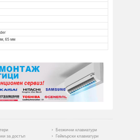
der
мм, 65 мм
тери
Безжични клавиатури
чки за достъп
Геймърски клавиатури