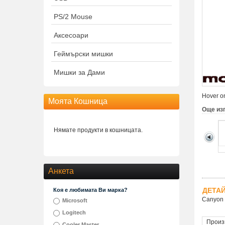
PS/2 Mouse
Аксесоари
Геймърски мишки
Мишки за Дами
Hover on
Моята Кошница
Още из
Нямате продукти в кошницата.
Анкета
ДЕТА
Коя е любимата Ви марка?
Canyon W
Microsoft
Logitech
Произ
Cooler Master