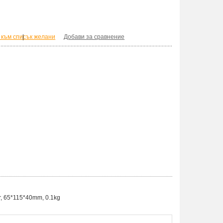
 към списък желани
|
Добави за сравнение
er, 65*115*40mm, 0.1kg