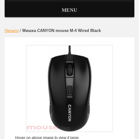
MENU
Начало
/
Мишка CANYON mouse M-4 Wired Black
Hover on above image to view it large