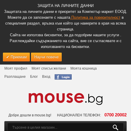
ЗАЩИТА НА ЛИЧНИТЕ ДАННИ
Защитата на личните данни е приоритет за Компютър маркет ЕООД.
Можете да се запознаете с нашата
Политика за поверителност
в
специалния раздел, връзка към който ще намерите в края на всяка
страница.
Сайта ни използва бисквитки, за да подобрим нашите услуги .
Разглеждайки съдържанието на сайта, вие се съгласявате и с
използването на бисквитки.
Приемам
Научи повече
Моят профил
Моят списък желани
Моята кошница
Разплащане
Блог
Вход
0700 20002
Добре дошли в mouse.bg!
НАЦИОНАЛЕН ТЕЛЕФОН: