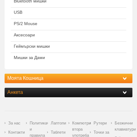
Bluetooth мишки
USB
PS/2 Mouse
Аксесоари
Геймърски мишки
Мишки за Дами
Моята Кошница
Анкета
За нас
Политика
Лаптопи
Компютри
Рутери
Безжични
и
втора
клавиатури
Контакти
Таблети
Точки за
правила
употреба