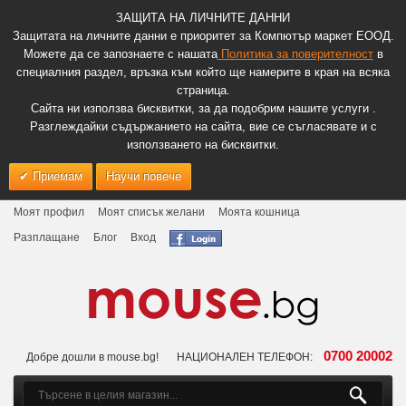
ЗАЩИТА НА ЛИЧНИТЕ ДАННИ
Защитата на личните данни е приоритет за Компютър маркет ЕООД.
Можете да се запознаете с нашата
Политика за поверителност
в
специалния раздел, връзка към който ще намерите в края на всяка
страница.
Сайта ни използва бисквитки, за да подобрим нашите услуги .
Разглеждайки съдържанието на сайта, вие се съгласявате и с
използването на бисквитки.
Приемам
Научи повече
Моят профил
Моят списък желани
Моята кошница
Разплащане
Блог
Вход
0700 20002
Добре дошли в mouse.bg!
НАЦИОНАЛЕН ТЕЛЕФОН: