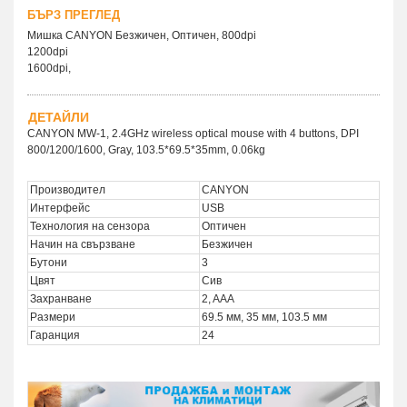
БЪРЗ ПРЕГЛЕД
Мишка CANYON Безжичен, Оптичен, 800dpi
1200dpi
1600dpi,
ДЕТАЙЛИ
CANYON MW-1, 2.4GHz wireless optical mouse with 4 buttons, DPI
800/1200/1600, Gray, 103.5*69.5*35mm, 0.06kg
Производител
CANYON
Интерфейс
USB
Технология на сензора
Оптичен
Начин на свързване
Безжичен
Бутони
3
Цвят
Сив
Захранване
2, AAA
Размери
69.5 мм, 35 мм, 103.5 мм
Гаранция
24