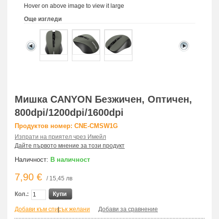
Hover on above image to view it large
Още изгледи
Мишка CANYON Безжичен, Оптичен,
800dpi/1200dpi/1600dpi
Продуктов номер: CNE-CMSW1G
Изпрати на приятел чрез Имейл
Дайте първото мнение за този продукт
Наличност:
В наличност
7,90 €
/ 15,45 лв
Кол.:
Купи
Добави към списък желани
|
Добави за сравнение