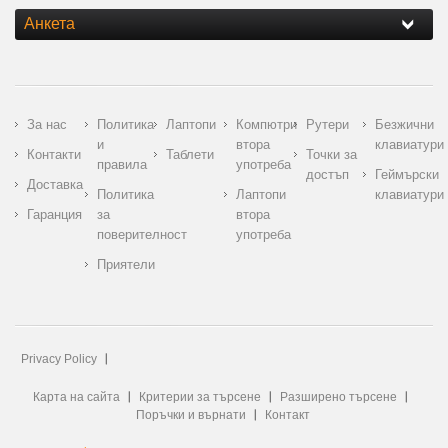
Анкета
За нас
Политика
Лаптопи
Компютри
Рутери
Безжични
и
втора
клавиатури
Контакти
Таблети
Точки за
правила
употреба
достъп
Геймърски
Доставка
Политика
Лаптопи
клавиатури
Гаранция
за
втора
поверителност
употреба
Приятели
Privacy Policy
Карта на сайта
Критерии за търсене
Разширено търсене
Поръчки и върнати
Контакт