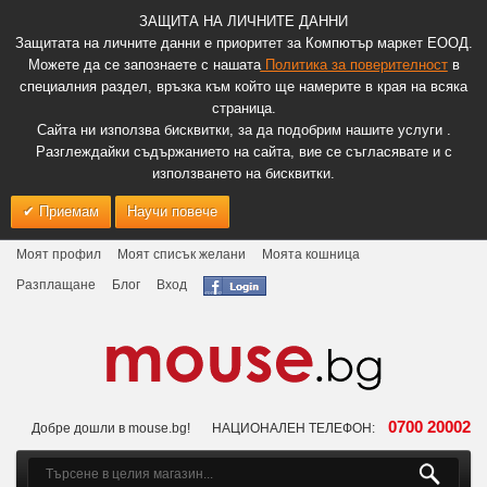
ЗАЩИТА НА ЛИЧНИТЕ ДАННИ
Защитата на личните данни е приоритет за Компютър маркет ЕООД.
Можете да се запознаете с нашата
Политика за поверителност
в
специалния раздел, връзка към който ще намерите в края на всяка
страница.
Сайта ни използва бисквитки, за да подобрим нашите услуги .
Разглеждайки съдържанието на сайта, вие се съгласявате и с
използването на бисквитки.
Приемам
Научи повече
Моят профил
Моят списък желани
Моята кошница
Разплащане
Блог
Вход
0700 20002
Добре дошли в mouse.bg!
НАЦИОНАЛЕН ТЕЛЕФОН: