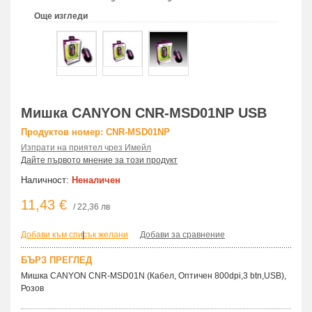
Още изгледи
Мишка CANYON CNR-MSD01NP USB
Продуктов номер: CNR-MSD01NP
Изпрати на приятел чрез Имейл
Дайте първото мнение за този продукт
Наличност:
Неналичен
11,43 €
/ 22,36 лв
Добави към списък желани
|
Добави за сравнение
БЪРЗ ПРЕГЛЕД
Мишка CANYON CNR-MSD01N (Кабел, Оптичен 800dpi,3 btn,USB),
Розов