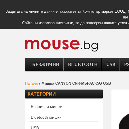
Защитата на личните данни е приоритет за Компютър маркет ЕООД. 
ще 
Сайта ни използва бисквитки, за да подобрим нашите услуги
БЕЗЖИЧНИ
BLUETOOTH
USB
PS
Начало
/
Мишка CANYON CNR-MSPACK5G USB
КАТЕГОРИИ
Безжични мишки
Bluetooth мишки
USB