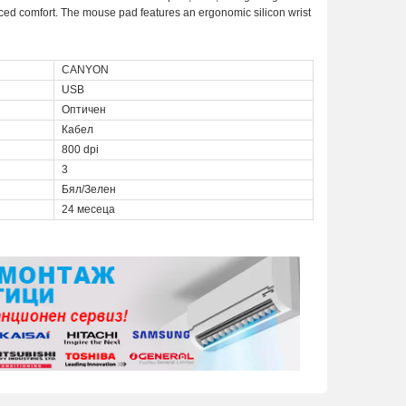
hanced comfort. The mouse pad features an ergonomic silicon wrist
CANYON
USB
Оптичен
Кабел
800 dpi
3
Бял/Зелен
24 месеца