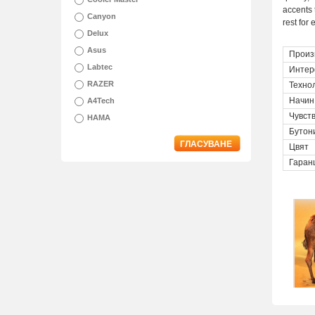
accents 
Canyon
rest for
Delux
Asus
Произ
Labtec
Интер
RAZER
Техно
Начин
A4Tech
Чувст
HAMA
Бутон
ГЛАСУВАНЕ
Цвят
Гаран