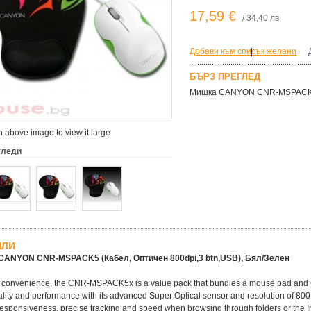
17,59 €
/ 34,40 лв
Добави към списък желани
|
БЪРЗ ПРЕГЛЕД
Мишка CANYON CNR-MSPACK5 (
 above image to view it large
гледи
ЙЛИ
CANYON CNR-MSPACK5 (Кабел, Оптичен 800dpi,3 btn,USB), Бял/Зелен
r convenience, the CNR-MSPACK5x is a value pack that bundles a mouse pad an
ality and performance with its advanced Super Optical sensor and resolution of 800 
 responsiveness, precise tracking and speed when browsing through folders or the Inte