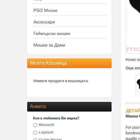
PS/2 Mouse
Аксесоари
Геймърски мишки
Мишки за Дами
Hover on
Моята Кошница
Още из
Нямате продукти в кошницата.
Анкета
ДЕТА
Мишка 
Коя е любимата Ви марка?
Microsoft
For you
Logitech
function
quality,
Cooler Master