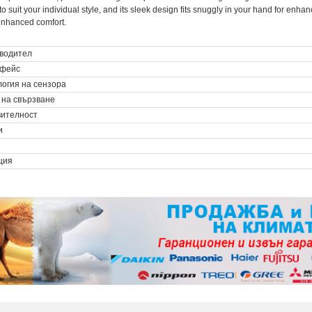
to suit your individual style, and its sleek design fits snuggly in your hand for en
 enhanced comfort.
водител
фейс
логия на сензора
 на свързване
вителност
и
ция