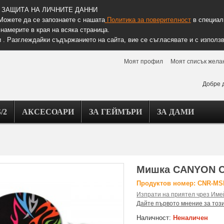
ЗАЩИТА НА ЛИЧНИТЕ ДАННИ
Можете да се запознаете с нашата
Политика за поверителност
в специалн
намерите в края на всяка страница.
 . Разглеждайки съдържанието на сайта, вие се съгласявате и с използв
Моят профил
Моят списък жела
Добре 
/2
АКСЕСОАРИ
ЗА ГЕЙМЪРИ
ЗА ДАМИ
Мишка CANYON 
Продуктов номер: CNR-M
Изпрати на приятел чрез Име
Дайте първото мнение за тоз
Наличност:
Неналичен