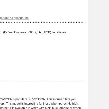
Добави за сравнение
Кабел, Оптичен 800dpi,3 btn,USB) Бял/Зелен
d CANYON’s popular CNR-MSD03x. This mouse offers you
dpi. This model is interesting for those who appreciate high-
rnet. It is available in white with pink, blue, orange or green