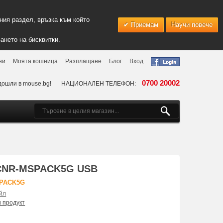
ия раздел, връзка към който
Приемам
Научи повече
ането на бисквитки.
ни
Моята кошница
Разплащане
Блог
Вход
0700 20002
дошли в mouse.bg!
НАЦИОНАЛЕН ТЕЛЕФОН:
CNR-MSPACK5G USB
SPACK5G
йл
и продукт