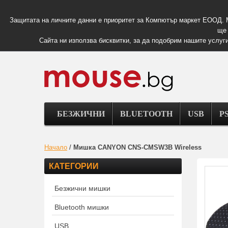
Защитата на личните данни е приоритет за Компютър маркет ЕООД. 
ще 
Сайта ни използва бисквитки, за да подобрим нашите услуги
БЕЗЖИЧНИ
BLUETOOTH
USB
PS
Начало
/
Мишка CANYON CNS-CMSW3B Wireless
КАТЕГОРИИ
Безжични мишки
Bluetooth мишки
USB