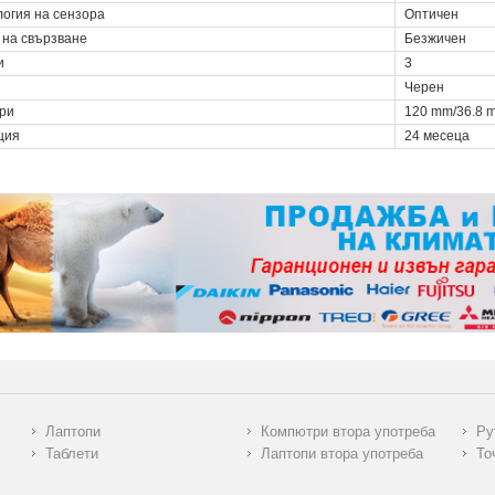
логия на сензора
Оптичен
 на свързване
Безжичен
и
3
Черен
ри
120 mm/36.8 
ция
24 месеца
Лаптопи
Компютри втора употреба
Ру
Таблети
Лаптопи втора употреба
То