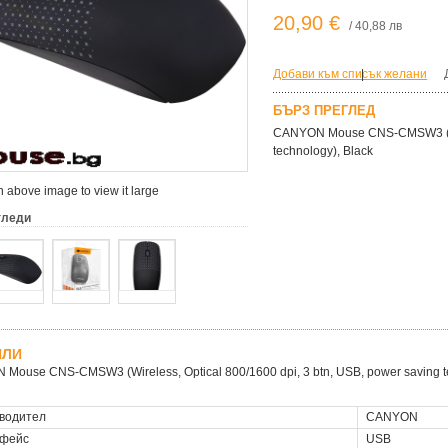
20,90 €
/ 40,88 лв
Добави към списък желани
|
БЪРЗ ПРЕГЛЕД
CANYON Mouse CNS-CMSW3 (Wire
technology), Black
 above image to view it large
гледи
ЙЛИ
Mouse CNS-CMSW3 (Wireless, Optical 800/1600 dpi, 3 btn, USB, power saving te
водител
CANYON
фейс
USB