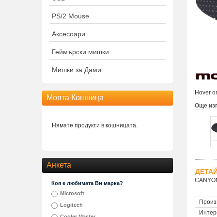
PS/2 Mouse
Аксесоари
Геймърски мишки
Мишки за Дами
Hover on
Моята Кошница
Още из
Нямате продукти в кошницата.
Анкета
ДЕТА
CANYON 
Коя е любимата Ви марка?
Microsoft
Произ
Logitech
Интер
Cooler Master