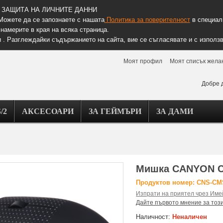
ЗАЩИТА НА ЛИЧНИТЕ ДАННИ
Можете да се запознаете с нашата
Политика за поверителност
в специалн
намерите в края на всяка страница.
 . Разглеждайки съдържанието на сайта, вие се съгласявате и с използв
Моят профил
Моят списък жела
Добре 
/2
АКСЕСОАРИ
ЗА ГЕЙМЪРИ
ЗА ДАМИ
Мишка CANYON C
Продуктов номер: CNS-C
Изпрати на приятел чрез Име
Дайте първото мнение за тоз
Наличност:
Неналичен