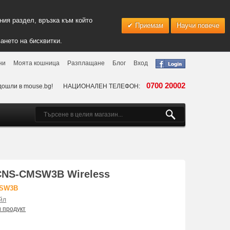
ия раздел, връзка към който
Приемам
Научи повече
ането на бисквитки.
ни
Моята кошница
Разплащане
Блог
Вход
0700 20002
дошли в mouse.bg!
НАЦИОНАЛЕН ТЕЛЕФОН:
NS-CMSW3B Wireless
MSW3B
йл
и продукт