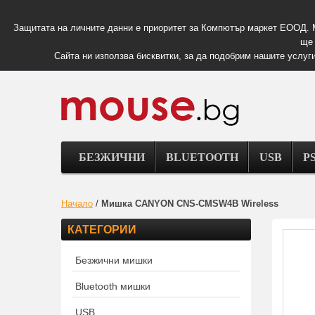
Защитата на личните данни е приоритет за Компютър маркет ЕООД. 
ще 
Сайта ни използва бисквитки, за да подобрим нашите услуги
БЕЗЖИЧНИ
BLUETOOTH
USB
PS
Начало
/
Мишка CANYON CNS-CMSW4B Wireless
КАТЕГОРИИ
Безжични мишки
Bluetooth мишки
USB