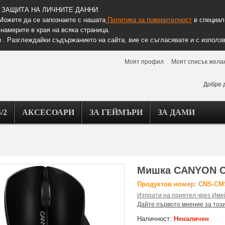
ЗАЩИТА НА ЛИЧНИТЕ ДАННИ
Можете да се запознаете с нашата
Политика за поверителност
в специалн
намерите в края на всяка страница.
 . Разглеждайки съдържанието на сайта, вие се съгласявате и с използв
Моят профил
Моят списък жела
Добре 
/2
АКСЕСОАРИ
ЗА ГЕЙМЪРИ
ЗА ДАМИ
Мишка CANYON C
Продуктов номер: CNS-C
Изпрати на приятел чрез Име
Дайте първото мнение за тоз
Наличност:
Неналичен