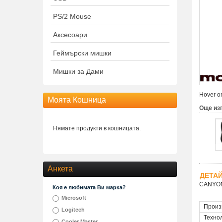
PS/2 Mouse
Аксесоари
Геймърски мишки
Мишки за Дами
Hover on
Моята Кошница
Още из
Нямате продукти в кошницата.
Анкета
ДЕТА
CANYON 
Коя е любимата Ви марка?
Microsoft
Произ
Logitech
Техно
Cooler Master