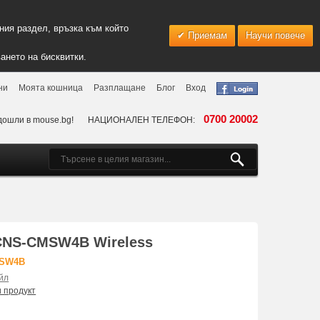
ия раздел, връзка към който
Приемам
Научи повече
ането на бисквитки.
ни
Моята кошница
Разплащане
Блог
Вход
0700 20002
дошли в mouse.bg!
НАЦИОНАЛЕН ТЕЛЕФОН:
NS-CMSW4B Wireless
MSW4B
йл
и продукт