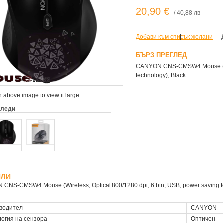
20,90 €
/ 40,88 лв
Добави към списък желани
|
БЪРЗ ПРЕГЛЕД
CANYON CNS-CMSW4 Mouse (Wire
technology), Black
 above image to view it large
гледи
ЙЛИ
CNS-CMSW4 Mouse (Wireless, Optical 800/1280 dpi, 6 btn, USB, power saving te
водител
CANYON
логия на сензора
Оптичен