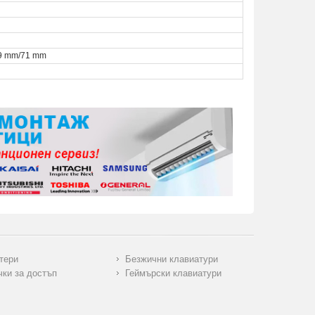
9 mm/71 mm
тери
Безжични клавиатури
чки за достъп
Геймърски клавиатури