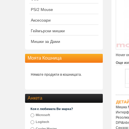
PS/2 Mouse
Аксесоари
Геймърски мишки
Мишки за Дами
Hover on
Моята Кошница
Още из
Нямате продукти в кошницата.
Анкета
ДЕТА
Мишка N
Коя е любимата Ви марка?
Интерф
Microsoft
Резолюц
Logitech
DPI&nb
Сензор:
Cooler Master