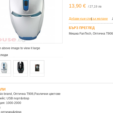
13,90 €
/ 27,19 лв
Добави към списък желани
|
БЪРЗ ПРЕГЛЕД
Мишка FanTech, Оптична T90
 above image to view it large
гледи
ЙЛИ
o brand, Оптична T906,Различни цветове
ейс: USB порт&nbsp
ия: 1000-2000
s
 оптичен&nbsp