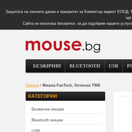
Защитата на личните данни е приоритет за Компютър маркет ЕООД. 
ще 
Сайта ни използва бисквитки, за да подобрим нашите услуги
БЕЗЖИЧНИ
BLUETOOTH
USB
PS
Начало
/
Мишка FanTech, Оптична T906
КАТЕГОРИИ
Безжични мишки
Bluetooth мишки
USB