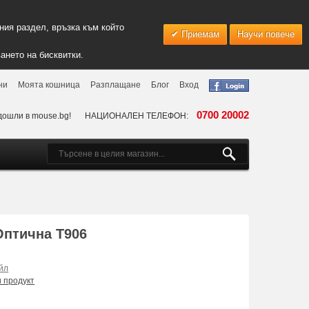
ия раздел, връзка към който
Приемам
Научи повече
ането на бисквитки.
ни
Моята кошница
Разплащане
Блог
Вход
0700 20002
дошли в mouse.bg!
НАЦИОНАЛЕН ТЕЛЕФОН:
Оптична T906
йл
и продукт