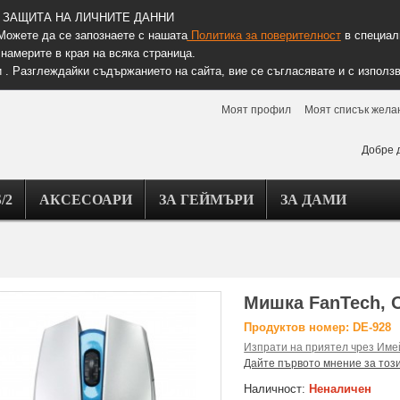
ЗАЩИТА НА ЛИЧНИТЕ ДАННИ
Можете да се запознаете с нашата
Политика за поверителност
в специалн
намерите в края на всяка страница.
 . Разглеждайки съдържанието на сайта, вие се съгласявате и с използв
Моят профил
Моят списък жела
Добре 
/2
АКСЕСОАРИ
ЗА ГЕЙМЪРИ
ЗА ДАМИ
Мишка FanTech, 
Продуктов номер: DE-928
Изпрати на приятел чрез Име
Дайте първото мнение за тоз
Наличност:
Неналичен