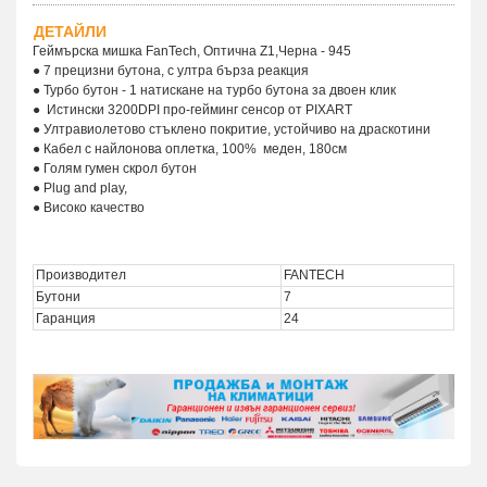
ДЕТАЙЛИ
Геймърска мишка FanTech, Оптична Z1,Черна - 945
● 7 прецизни бутона, с ултра бърза реакция
● Турбо бутон - 1 натискане на турбо бутона за двоен клик
● Истински 3200DPI про-гейминг сенсор от PIXART
● Ултравиолетово стъклено покритие, устойчиво на драскотини
● Кабел с найлонова оплетка, 100% меден, 180см
● Голям гумен скрол бутон
● Plug and play,
● Високо качество
Производител
FANTECH
Бутони
7
Гаранция
24