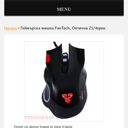
MENU
Начало
/
Геймърска мишка FanTech, Оптична Z1,Черен
Hover on above image to view it large