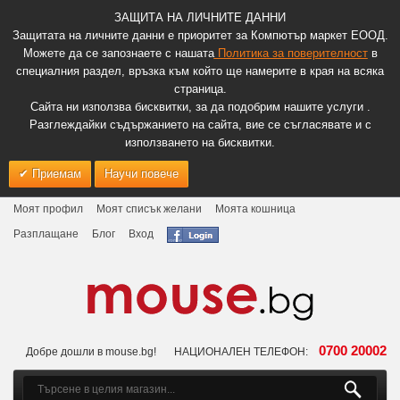
ЗАЩИТА НА ЛИЧНИТЕ ДАННИ
Защитата на личните данни е приоритет за Компютър маркет ЕООД.
Можете да се запознаете с нашата
Политика за поверителност
в
специалния раздел, връзка към който ще намерите в края на всяка
страница.
Сайта ни използва бисквитки, за да подобрим нашите услуги .
Разглеждайки съдържанието на сайта, вие се съгласявате и с
използването на бисквитки.
Приемам
Научи повече
Моят профил
Моят списък желани
Моята кошница
Разплащане
Блог
Вход
0700 20002
Добре дошли в mouse.bg!
НАЦИОНАЛЕН ТЕЛЕФОН: