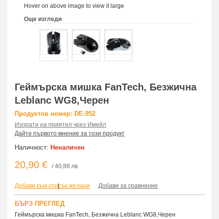
Hover on above image to view it large
Още изгледи
Геймърска мишка FanTech, Безжична
Leblanc WG8,Черен
Продуктов номер: DE-952
Изпрати на приятел чрез Имейл
Дайте първото мнение за този продукт
Наличност:
Неналичен
20,90 €
/ 40,88 лв
Добави към списък желани
|
Добави за сравнение
БЪРЗ ПРЕГЛЕД
Геймърска мишка FanTech, Безжична Leblanc WG8,Черен