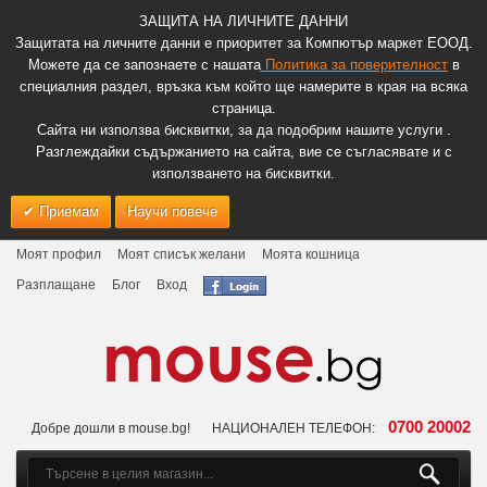
ЗАЩИТА НА ЛИЧНИТЕ ДАННИ
Защитата на личните данни е приоритет за Компютър маркет ЕООД.
Можете да се запознаете с нашата
Политика за поверителност
в
специалния раздел, връзка към който ще намерите в края на всяка
страница.
Сайта ни използва бисквитки, за да подобрим нашите услуги .
Разглеждайки съдържанието на сайта, вие се съгласявате и с
използването на бисквитки.
Приемам
Научи повече
Моят профил
Моят списък желани
Моята кошница
Разплащане
Блог
Вход
0700 20002
Добре дошли в mouse.bg!
НАЦИОНАЛЕН ТЕЛЕФОН: