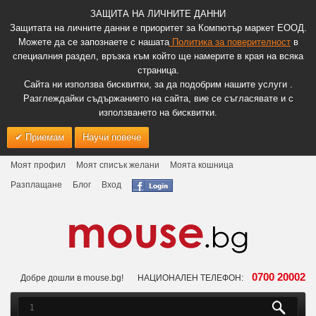
ЗАЩИТА НА ЛИЧНИТЕ ДАННИ
Защитата на личните данни е приоритет за Компютър маркет ЕООД.
Можете да се запознаете с нашата
Политика за поверителност
в
специалния раздел, връзка към който ще намерите в края на всяка
страница.
Сайта ни използва бисквитки, за да подобрим нашите услуги .
Разглеждайки съдържанието на сайта, вие се съгласявате и с
използването на бисквитки.
Приемам
Научи повече
Моят профил
Моят списък желани
Моята кошница
Разплащане
Блог
Вход
0700 20002
Добре дошли в mouse.bg!
НАЦИОНАЛЕН ТЕЛЕФОН: