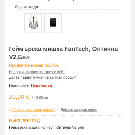
Още изгледи
Геймърска мишка FanTech, Оптична
V2,Бял
Продуктов номер: DE-981
Изпрати на приятел чрез Имейл
Дайте първото мнение за този продукт
Наличност:
Неналичен
20,90 €
/ 40,88 лв
Добави към списък желани
|
Добави за сравнение
БЪРЗ ПРЕГЛЕД
Геймърска мишка FanTech, Оптична V2,Бял