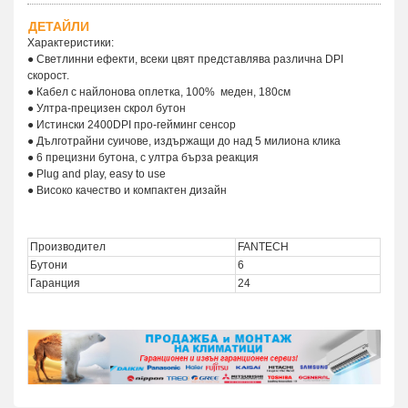
ДЕТАЙЛИ
Характеристики:
● Светлинни ефекти, всеки цвят представлява различна DPI
скорост.
● Кабел с найлонова оплетка, 100% меден, 180см
● Ултра-прецизен скрол бутон
● Истински 2400DPI про-гейминг сенсор
● Дълготрайни суичове, издържащи до над 5 милиона клика
● 6 прецизни бутона, с ултра бърза реакция
● Plug and play, easy to use
● Високо качество и компактен дизайн
Производител
FANTECH
Бутони
6
Гаранция
24