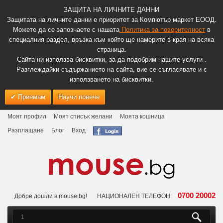
ЗАЩИТА НА ЛИЧНИТЕ ДАННИ
Защитата на личните данни е приоритет за Компютър маркет ЕООД.
Можете да се запознаете с нашата
Политика за поверителност
в
специалния раздел, връзка към който ще намерите в края на всяка
страница.
Сайта ни използва бисквитки, за да подобрим нашите услуги .
Разглеждайки съдържанието на сайта, вие се съгласявате и с
използването на бисквитки.
Приемам
Научи повече
Моят профил
Моят списък желани
Моята кошница
Разплащане
Блог
Вход
0700 20002
Добре дошли в mouse.bg!
НАЦИОНАЛЕН ТЕЛЕФОН: