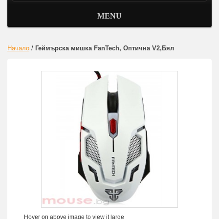
MENU
Начало
/
Геймърска мишка FanTech, Оптична V2,Бял
Hover on above image to view it large