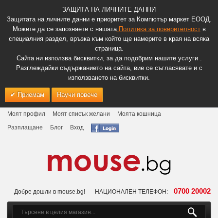
ЗАЩИТА НА ЛИЧНИТЕ ДАННИ
Защитата на личните данни е приоритет за Компютър маркет ЕООД.
Можете да се запознаете с нашата
Политика за поверителност
в
специалния раздел, връзка към който ще намерите в края на всяка
страница.
Сайта ни използва бисквитки, за да подобрим нашите услуги .
Разглеждайки съдържанието на сайта, вие се съгласявате и с
използването на бисквитки.
Приемам
Научи повече
Моят профил
Моят списък желани
Моята кошница
Разплащане
Блог
Вход
0700 20002
Добре дошли в mouse.bg!
НАЦИОНАЛЕН ТЕЛЕФОН: