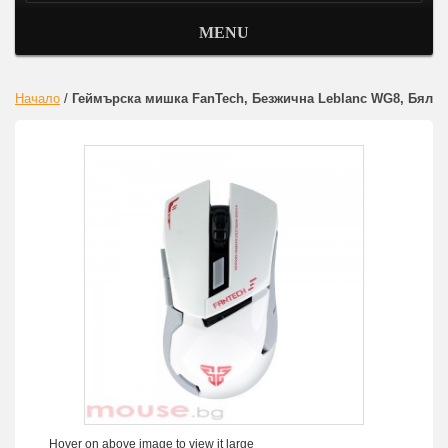
MENU
Начало
/
Геймърска мишка FanTech, Безжична Leblanc WG8, Бял
Hover on above image to view it large