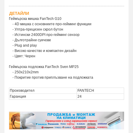
ДЕТАЙЛИ
Геймърска мишка FanTech G10
- 4D мишка с основниите про-гейминг функции
- Ултра-прецизен скрол бутон
- Истински 2400DPI про-гейминг сензор
- Дълготрайни суичове
- Plug and play
- Високо качество и компактен дизайн
- Цвят: Черен
Геймърска подложка FanTech Sven MP25
- 250x210x2mm
- Покритие против приплъзване на подложката
Производител
FANTECH
Гаранция
24