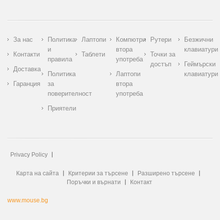
За нас
Политика
Лаптопи
Компютри
Рутери
Безжични
и
втора
клавиатури
Контакти
Таблети
Точки за
правила
употреба
достъп
Геймърски
Доставка
Политика
Лаптопи
клавиатури
Гаранция
за
втора
поверителност
употреба
Приятели
Privacy Policy
Карта на сайта
Критерии за търсене
Разширено търсене
Поръчки и върнати
Контакт
www.mouse.bg