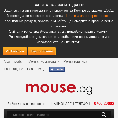
ЗАЩИТА НА ЛИЧНИТЕ ДАННИ
Защитата на личните данни е приоритет за Компютър маркет ЕООД.
Можете да се запознаете с нашата
Политика за поверителност
в
специалния раздел, връзка към който ще намерите в края на всяка
страница.
Сайта ни използва бисквитки, за да подобрим нашите услуги .
Разглеждайки съдържанието на сайта, вие се съгласявате и с
използването на бисквитки.
Приемам
Научи повече
Моят профил
Моят списък желани
Моята кошница
Разплащане
Блог
Вход
0700 20002
Добре дошли в mouse.bg!
НАЦИОНАЛЕН ТЕЛЕФОН: