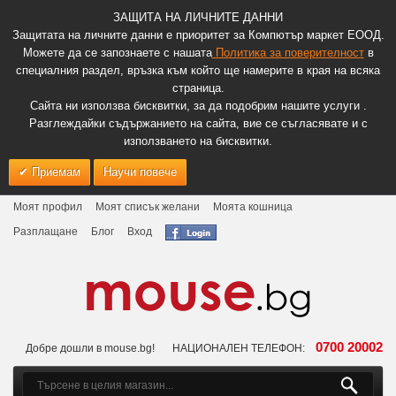
ЗАЩИТА НА ЛИЧНИТЕ ДАННИ
Защитата на личните данни е приоритет за Компютър маркет ЕООД.
Можете да се запознаете с нашата
Политика за поверителност
в
специалния раздел, връзка към който ще намерите в края на всяка
страница.
Сайта ни използва бисквитки, за да подобрим нашите услуги .
Разглеждайки съдържанието на сайта, вие се съгласявате и с
използването на бисквитки.
Приемам
Научи повече
Моят профил
Моят списък желани
Моята кошница
Разплащане
Блог
Вход
0700 20002
Добре дошли в mouse.bg!
НАЦИОНАЛЕН ТЕЛЕФОН: