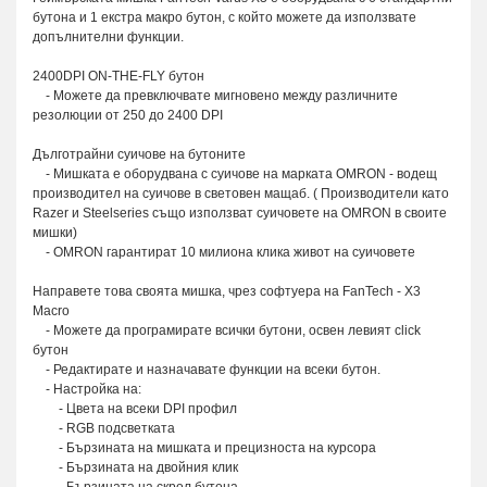
бутона и 1 екстра макро бутон, с който можете да използвате
допълнителни функци
и.
2400DPI ON-THE-FLY бутон
- Можете да превключвате мигновено между различните
резолюции от 250 до 2400 DPI
Дълготрайни суичове на бутоните
- Мишката е оборудвана с суичове на марката OMRON - водещ
производител на суичове в световен мащаб. ( Производители като
Razer и Steelseries също използват суичовете на OMRON в своите
мишки)
- OMRON гарантират 10 милиона клика живот на суичовете
Направете това своята мишка, чрез софтуера на FanTech - X3
Macro
- Можете да програмирате всички бутони, освен левият click
бутон
- Редактирате и назначавате функции на всеки бутон.
- Настройка на:
- Цвета на всеки DPI профил
- RGB подсветката
- Бързината на мишката и прецизноста на курсора
- Бързината на двойния клик
- Бързината на скрол бутона