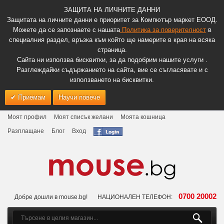
ЗАЩИТА НА ЛИЧНИТЕ ДАННИ
Защитата на личните данни е приоритет за Компютър маркет ЕООД.
Можете да се запознаете с нашата
Политика за поверителност
в
специалния раздел, връзка към който ще намерите в края на всяка
страница.
Сайта ни използва бисквитки, за да подобрим нашите услуги .
Разглеждайки съдържанието на сайта, вие се съгласявате и с
използването на бисквитки.
Приемам
Научи повече
Моят профил
Моят списък желани
Моята кошница
Разплащане
Блог
Вход
0700 20002
Добре дошли в mouse.bg!
НАЦИОНАЛЕН ТЕЛЕФОН: