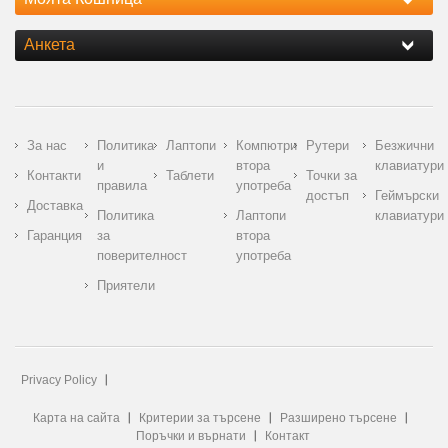
Анкета
За нас
Политика
Лаптопи
Компютри
Рутери
Безжични
и
втора
клавиатури
Контакти
Таблети
Точки за
правила
употреба
достъп
Геймърски
Доставка
Политика
Лаптопи
клавиатури
Гаранция
за
втора
поверителност
употреба
Приятели
Privacy Policy
Карта на сайта
Критерии за търсене
Разширено търсене
Поръчки и върнати
Контакт