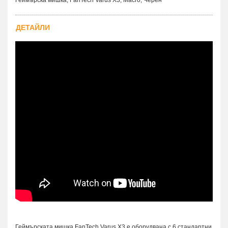
ДЕТАЙЛИ
Геймърската мишка FanTech Varus X3 е оборудвана с 6 стандартни