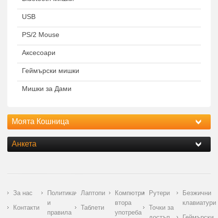
USB
PS/2 Mouse
Аксесоари
Геймърски мишки
Мишки за Дами
Моята Кошница
Анкета
За нас
Политика
Лаптопи
Компютри
Рутери
Безжични
и
втора
клавиатури
Контакти
Таблети
Точки за
правила
употреба
достъп
Геймърски