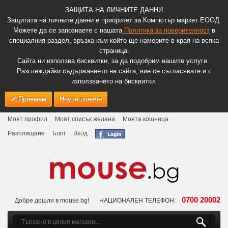
ЗАЩИТА НА ЛИЧНИТЕ ДАННИ
Защитата на личните данни е приоритет за Компютър маркет ЕООД.
Можете да се запознаете с нашата
Политика за поверителност
в
специалния раздел, връзка към който ще намерите в края на всяка
страница.
Сайта ни използва бисквитки, за да подобрим нашите услуги .
Разглеждайки съдържанието на сайта, вие се съгласявате и с
използването на бисквитки.
Приемам
Научи повече
Моят профил
Моят списък желани
Моята кошница
Разплащане
Блог
Вход
0700 20002
Добре дошли в mouse.bg!
НАЦИОНАЛЕН ТЕЛЕФОН: