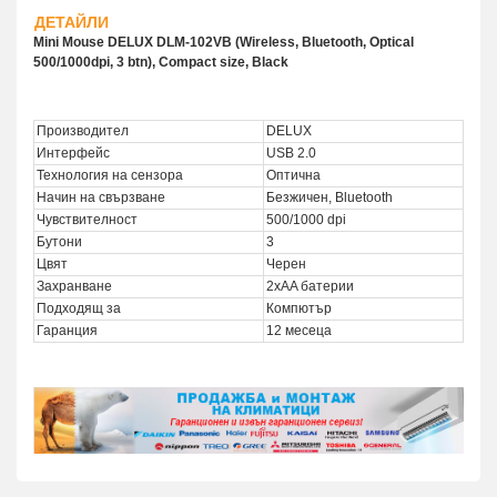
ДЕТАЙЛИ
Mini Mouse DELUX DLM-102VB (Wireless, Bluetooth, Optical
500/1000dpi, 3 btn), Compact size, Black
Производител
DELUX
Интерфейс
USB 2.0
Технология на сензора
Оптична
Начин на свързване
Безжичен, Bluetooth
Чувствителност
500/1000 dpi
Бутони
3
Цвят
Черен
Захранване
2xAA батерии
Подходящ за
Компютър
Гаранция
12 месеца