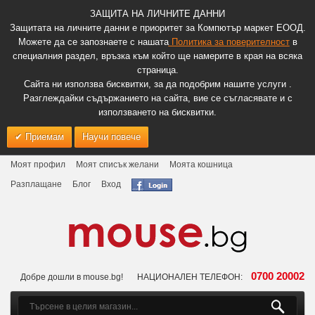
ЗАЩИТА НА ЛИЧНИТЕ ДАННИ
Защитата на личните данни е приоритет за Компютър маркет ЕООД.
Можете да се запознаете с нашата
Политика за поверителност
в
специалния раздел, връзка към който ще намерите в края на всяка
страница.
Сайта ни използва бисквитки, за да подобрим нашите услуги .
Разглеждайки съдържанието на сайта, вие се съгласявате и с
използването на бисквитки.
Приемам
Научи повече
Моят профил
Моят списък желани
Моята кошница
Разплащане
Блог
Вход
0700 20002
Добре дошли в mouse.bg!
НАЦИОНАЛЕН ТЕЛЕФОН: