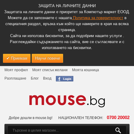
ЗАЩИТА НА ЛИЧНИТЕ ДАННИ
Защитата на личните данни е приоритет за Компютър маркет ЕООД.
Можете да се запознаете с нашата
Политика за поверителност
в
специалния раздел, връзка към който ще намерите в края на всяка
страница.
Сайта ни използва бисквитки, за да подобрим нашите услуги .
Разглеждайки съдържанието на сайта, вие се съгласявате и с
използването на бисквитки.
Приемам
Научи повече
Моят профил
Моят списък желани
Моята кошница
Разплащане
Блог
Вход
0700 20002
Добре дошли в mouse.bg!
НАЦИОНАЛЕН ТЕЛЕФОН: