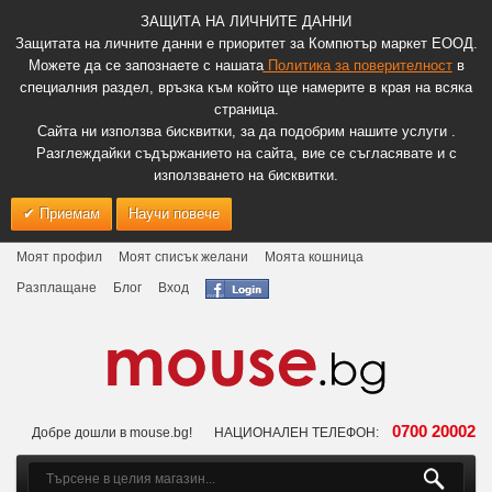
ЗАЩИТА НА ЛИЧНИТЕ ДАННИ
Защитата на личните данни е приоритет за Компютър маркет ЕООД.
Можете да се запознаете с нашата
Политика за поверителност
в
специалния раздел, връзка към който ще намерите в края на всяка
страница.
Сайта ни използва бисквитки, за да подобрим нашите услуги .
Разглеждайки съдържанието на сайта, вие се съгласявате и с
използването на бисквитки.
Приемам
Научи повече
Моят профил
Моят списък желани
Моята кошница
Разплащане
Блог
Вход
0700 20002
Добре дошли в mouse.bg!
НАЦИОНАЛЕН ТЕЛЕФОН: