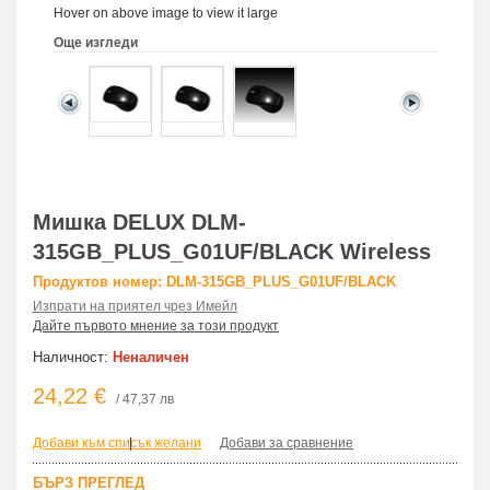
Hover on above image to view it large
Още изгледи
Мишка DELUX DLM-
315GB_PLUS_G01UF/BLACK Wireless
Продуктов номер: DLM-315GB_PLUS_G01UF/BLACK
Изпрати на приятел чрез Имейл
Дайте първото мнение за този продукт
Наличност:
Неналичен
24,22 €
/ 47,37 лв
Добави към списък желани
|
Добави за сравнение
БЪРЗ ПРЕГЛЕД