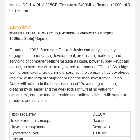
Мишка DELUX DLM-315GB (Безжичен 2400MHz, Лазерен 1000dpi,3
btn) Черен
ДЕТАЙЛИ
Мишка DELUX DLM-315GB (Безжичен 2400MHz, Лазерен
1000dpi,3 btn) Черен
Founded in 1992, Shenzhen Delux Industry company is mainly
engaged in the research, development, production, marketing and
servicing of computer peripheral such as case, power supply, keyboard,
mouse, speaker, etc with the registered trademark of “Delux”. As a high-
tech foreign exchange-earning enterprise, the company has developed
into one of the largest computer peripheral manufacturers in China.
Delux will adhere to the business idea of "Developing with time,
creating by science" and the work focus of "Creating value for
customers", endeavoring to provide international clients with superior
products and services.
Производител
DELUX
Технология на сензора
Лазерен
Начин на свързване
Безжичен
Чувствителност
1000 dpi
Бутони
3