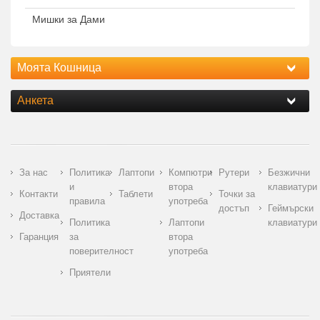
Мишки за Дами
Моята Кошница
Анкета
За нас
Политика
Лаптопи
Компютри
Рутери
Безжични
и
втора
клавиатури
Контакти
Таблети
Точки за
правила
употреба
достъп
Геймърски
Доставка
Политика
Лаптопи
клавиатури
Гаранция
за
втора
поверителност
употреба
Приятели