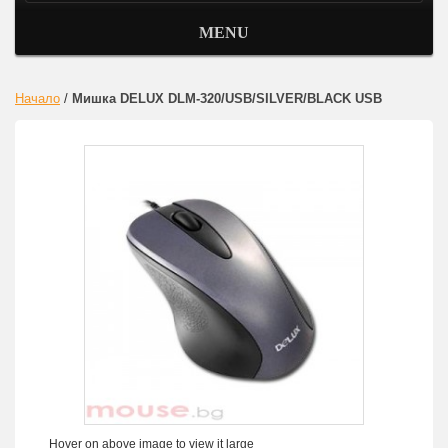
MENU
Начало
/
Мишка DELUX DLM-320/USB/SILVER/BLACK USB
Hover on above image to view it large