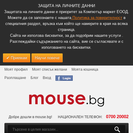
ЗАЩИТА НА ЛИЧНИТЕ ДАННИ
Защитата на личните данни е приоритет за Компютър маркет ЕООД.
Можете да се запознаете с нашата
Политика за поверителност
в
специалния раздел, връзка към който ще намерите в края на всяка
страница.
Сайта ни използва бисквитки, за да подобрим нашите услуги .
Разглеждайки съдържанието на сайта, вие се съгласявате и с
използването на бисквитки.
Приемам
Научи повече
Моят профил
Моят списък желани
Моята кошница
Разплащане
Блог
Вход
0700 20002
Добре дошли в mouse.bg!
НАЦИОНАЛЕН ТЕЛЕФОН: