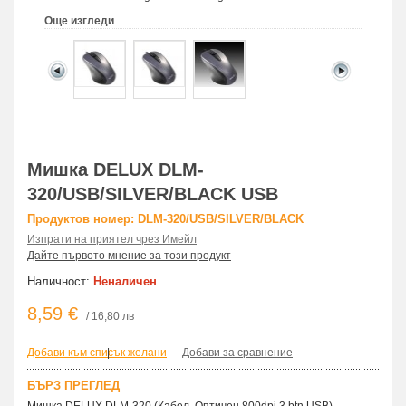
Още изгледи
Мишка DELUX DLM-
320/USB/SILVER/BLACK USB
Продуктов номер: DLM-320/USB/SILVER/BLACK
Изпрати на приятел чрез Имейл
Дайте първото мнение за този продукт
Наличност:
Неналичен
8,59 €
/ 16,80 лв
Добави към списък желани
|
Добави за сравнение
БЪРЗ ПРЕГЛЕД
Мишка DELUX DLM-320 (Кабел, Оптичен 800dpi,3 btn,USB)