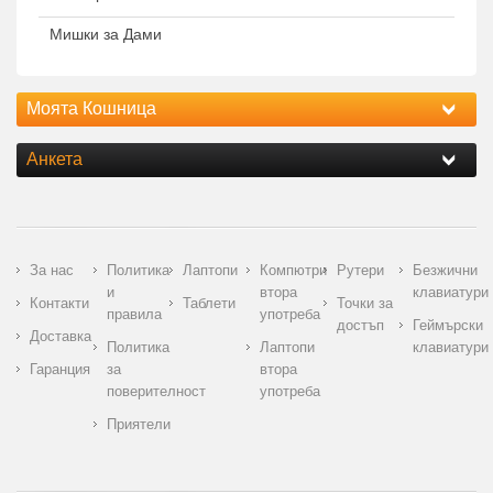
Мишки за Дами
Моята Кошница
Анкета
За нас
Политика
Лаптопи
Компютри
Рутери
Безжични
и
втора
клавиатури
Контакти
Таблети
Точки за
правила
употреба
достъп
Геймърски
Доставка
Политика
Лаптопи
клавиатури
Гаранция
за
втора
поверителност
употреба
Приятели