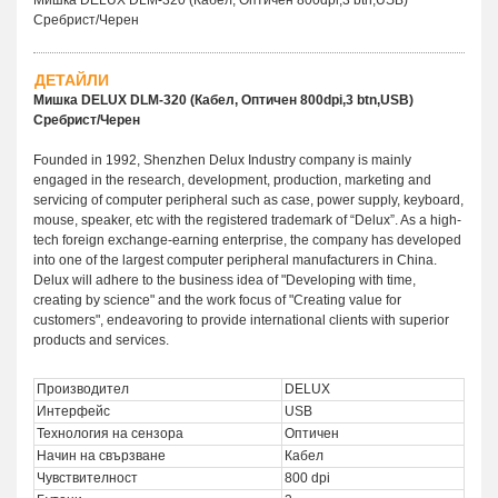
Сребрист/Черен
ДЕТАЙЛИ
Мишка DELUX DLM-320 (Кабел, Оптичен 800dpi,3 btn,USB)
Сребрист/Черен
Founded in 1992, Shenzhen Delux Industry company is mainly
engaged in the research, development, production, marketing and
servicing of computer peripheral such as case, power supply, keyboard,
mouse, speaker, etc with the registered trademark of “Delux”. As a high-
tech foreign exchange-earning enterprise, the company has developed
into one of the largest computer peripheral manufacturers in China.
Delux will adhere to the business idea of "Developing with time,
creating by science" and the work focus of "Creating value for
customers", endeavoring to provide international clients with superior
products and services.
Производител
DELUX
Интерфейс
USB
Технология на сензора
Оптичен
Начин на свързване
Кабел
Чувствителност
800 dpi