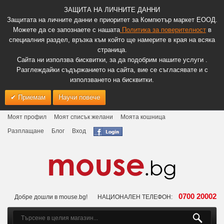
ЗАЩИТА НА ЛИЧНИТЕ ДАННИ
Защитата на личните данни е приоритет за Компютър маркет ЕООД.
Можете да се запознаете с нашата
Политика за поверителност
в
специалния раздел, връзка към който ще намерите в края на всяка
страница.
Сайта ни използва бисквитки, за да подобрим нашите услуги .
Разглеждайки съдържанието на сайта, вие се съгласявате и с
използването на бисквитки.
Приемам
Научи повече
Моят профил
Моят списък желани
Моята кошница
Разплащане
Блог
Вход
0700 20002
Добре дошли в mouse.bg!
НАЦИОНАЛЕН ТЕЛЕФОН: