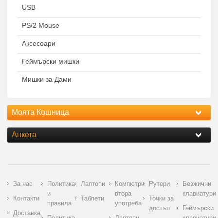
USB
PS/2 Mouse
Аксесоари
Геймърски мишки
Мишки за Дами
Моята Кошница
Анкета
За нас
Политика
Лаптопи
Компютри
Рутери
Безжични
и
втора
клавиатури
Контакти
Таблети
Точки за
правила
употреба
достъп
Геймърски
Доставка
Политика
Лаптопи
клавиатури