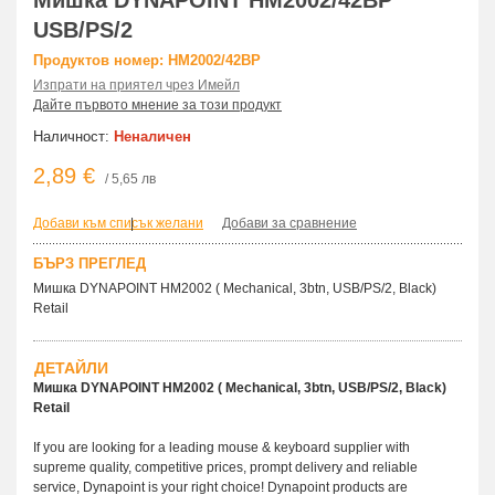
Мишка DYNAPOINT HM2002/42BP
USB/PS/2
Продуктов номер: HM2002/42BP
Изпрати на приятел чрез Имейл
Дайте първото мнение за този продукт
Наличност:
Неналичен
2,89 €
/ 5,65 лв
Добави към списък желани
|
Добави за сравнение
БЪРЗ ПРЕГЛЕД
Мишка DYNAPOINT HM2002 ( Mechanical, 3btn, USB/PS/2, Black)
Retail
ДЕТАЙЛИ
Мишка DYNAPOINT HM2002 ( Mechanical, 3btn, USB/PS/2, Black)
Retail
If you are looking for a leading mouse & keyboard supplier with
supreme quality, competitive prices, prompt delivery and reliable
service, Dynapoint is your right choice! Dynapoint products are