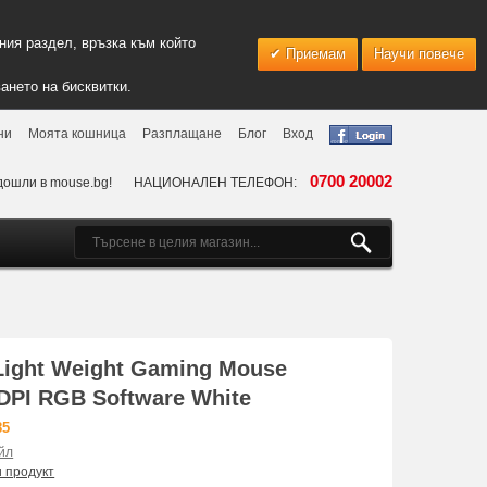
ия раздел, връзка към който
Приемам
Научи повече
ането на бисквитки.
ни
Моята кошница
Разплащане
Блог
Вход
0700 20002
дошли в mouse.bg!
НАЦИОНАЛЕН ТЕЛЕФОН:
ight Weight Gaming Mouse
 DPI RGB Software White
85
йл
и продукт