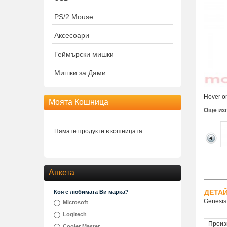
PS/2 Mouse
Аксесоари
Геймърски мишки
Мишки за Дами
Hover on
Моята Кошница
Още из
Нямате продукти в кошницата.
Анкета
ДЕТА
Коя е любимата Ви марка?
Genesis
Microsoft
Logitech
Произ
Cooler Master