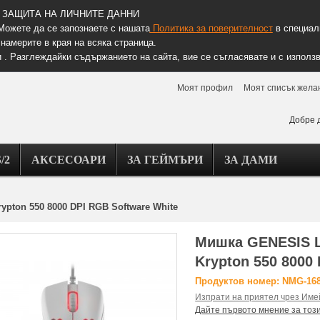
ЗАЩИТА НА ЛИЧНИТЕ ДАННИ
Можете да се запознаете с нашата
Политика за поверителност
в специалн
намерите в края на всяка страница.
 . Разглеждайки съдържанието на сайта, вие се съгласявате и с използв
Моят профил
Моят списък жела
Добре 
/2
АКСЕСОАРИ
ЗА ГЕЙМЪРИ
ЗА ДАМИ
pton 550 8000 DPI RGB Software White
Мишка GENESIS L
Krypton 550 8000
Продуктов номер: NMG-16
Изпрати на приятел чрез Име
Дайте първото мнение за тоз