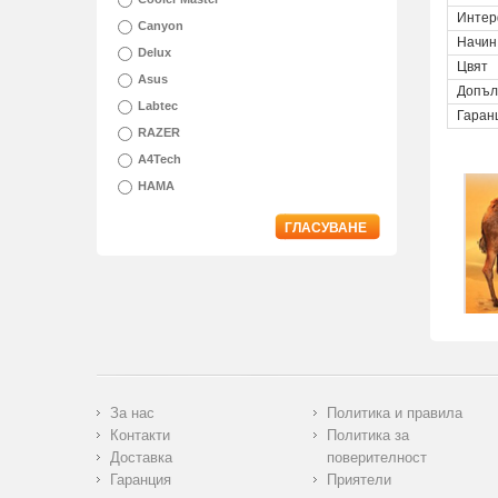
Интер
Canyon
Начин
Delux
Цвят
Asus
Допъл
Labtec
Гаран
RAZER
A4Tech
HAMA
ГЛАСУВАНЕ
За нас
Политика и правила
Контакти
Политика за
Доставка
поверителност
Гаранция
Приятели