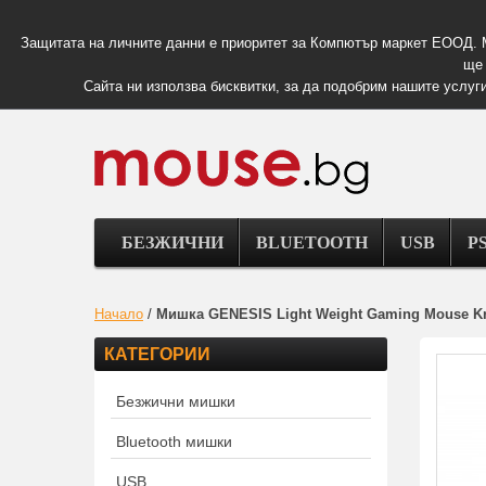
Защитата на личните данни е приоритет за Компютър маркет ЕООД. 
ще 
Сайта ни използва бисквитки, за да подобрим нашите услуги
БЕЗЖИЧНИ
BLUETOOTH
USB
PS
Начало
/
Мишка GENESIS Light Weight Gaming Mouse Kry
КАТЕГОРИИ
Безжични мишки
Bluetooth мишки
USB