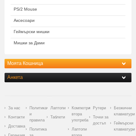
PS/2 Mouse
Аксесоари
Геймърски мишки
Мишки за Дами
Моята Кошница
Анкета
За нас
Политика
Лаптопи
Компютри
Рутери
Безжични
и
втора
клавиатури
Контакти
Таблети
Точки за
правила
употреба
достъп
Геймърски
Доставка
Политика
Лаптопи
клавиатури
Гаранция
за
втора