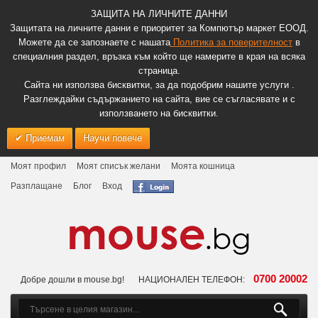
ЗАЩИТА НА ЛИЧНИТЕ ДАННИ
Защитата на личните данни е приоритет за Компютър маркет ЕООД.
Можете да се запознаете с нашата
Политика за поверителност
в
специалния раздел, връзка към който ще намерите в края на всяка
страница.
Сайта ни използва бисквитки, за да подобрим нашите услуги .
Разглеждайки съдържанието на сайта, вие се съгласявате и с
използването на бисквитки.
Приемам
Научи повече
Моят профил
Моят списък желани
Моята кошница
Разплащане
Блог
Вход
0700 20002
Добре дошли в mouse.bg!
НАЦИОНАЛЕН ТЕЛЕФОН: