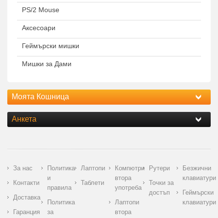
PS/2 Mouse
Аксесоари
Геймърски мишки
Мишки за Дами
Моята Кошница
Анкета
За нас
Политика
Лаптопи
Компютри
Рутери
Безжични
и
втора
клавиатури
Контакти
Таблети
Точки за
правила
употреба
достъп
Геймърски
Доставка
Политика
Лаптопи
клавиатури
Гаранция
за
втора