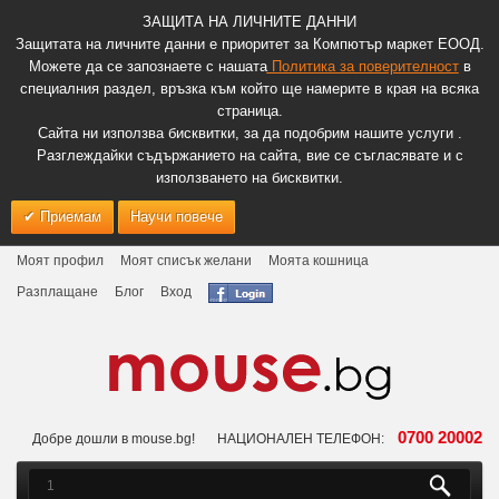
ЗАЩИТА НА ЛИЧНИТЕ ДАННИ
Защитата на личните данни е приоритет за Компютър маркет ЕООД.
Можете да се запознаете с нашата
Политика за поверителност
в
специалния раздел, връзка към който ще намерите в края на всяка
страница.
Сайта ни използва бисквитки, за да подобрим нашите услуги .
Разглеждайки съдържанието на сайта, вие се съгласявате и с
използването на бисквитки.
Приемам
Научи повече
Моят профил
Моят списък желани
Моята кошница
Разплащане
Блог
Вход
0700 20002
Добре дошли в mouse.bg!
НАЦИОНАЛЕН ТЕЛЕФОН: