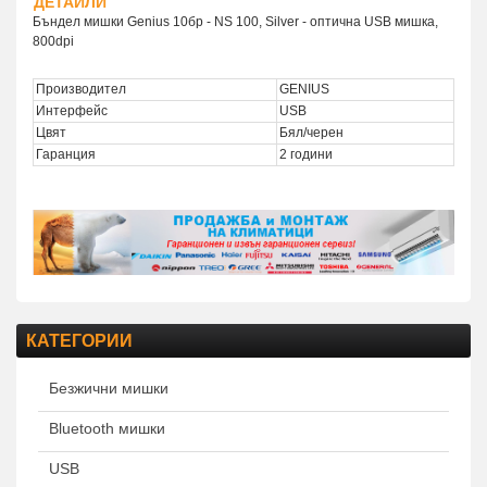
ДЕТАЙЛИ
Бъндел мишки Genius 10бр - NS 100, Silver - оптична USB мишка,
800dpi
Производител
GENIUS
Интерфейс
USB
Цвят
Бял/черен
Гаранция
2 години
КАТЕГОРИИ
Безжични мишки
Bluetooth мишки
USB