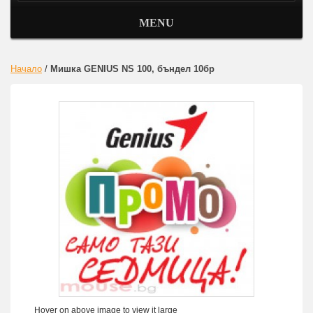
MENU
Начало
/
Мишка GENIUS NS 100, бъндел 10бр
Hover on above image to view it large