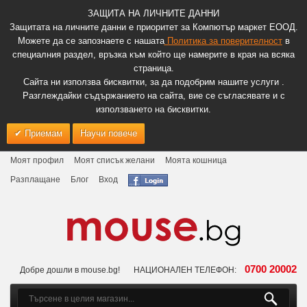
ЗАЩИТА НА ЛИЧНИТЕ ДАННИ
Защитата на личните данни е приоритет за Компютър маркет ЕООД.
Можете да се запознаете с нашата
Политика за поверителност
в
специалния раздел, връзка към който ще намерите в края на всяка
страница.
Сайта ни използва бисквитки, за да подобрим нашите услуги .
Разглеждайки съдържанието на сайта, вие се съгласявате и с
използването на бисквитки.
Приемам
Научи повече
Моят профил
Моят списък желани
Моята кошница
Разплащане
Блог
Вход
0700 20002
Добре дошли в mouse.bg!
НАЦИОНАЛЕН ТЕЛЕФОН: