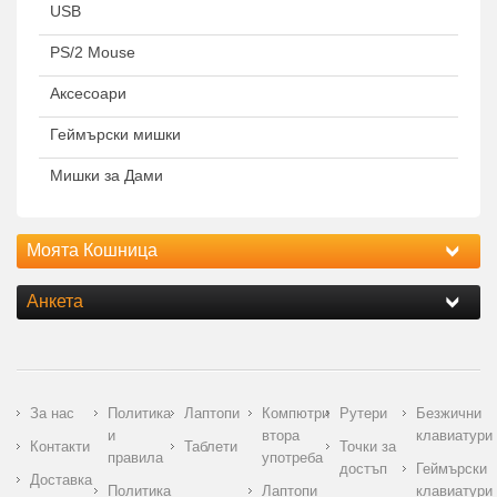
USB
PS/2 Mouse
Аксесоари
Геймърски мишки
Мишки за Дами
Моята Кошница
Анкета
За нас
Политика
Лаптопи
Компютри
Рутери
Безжични
и
втора
клавиатури
Контакти
Таблети
Точки за
правила
употреба
достъп
Геймърски
Доставка
Политика
Лаптопи
клавиатури