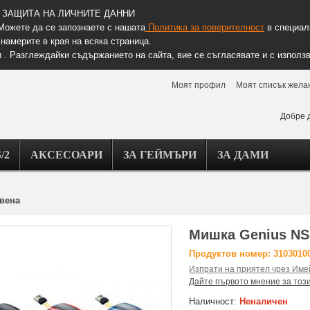
ЗАЩИТА НА ЛИЧНИТЕ ДАННИ
Можете да се запознаете с нашата
Политика за поверителност
в специалн
намерите в края на всяка страница.
 . Разглеждайки съдържанието на сайта, вие се съгласявате и с използв
Моят профил
Моят списък жела
Добре 
/2
АКСЕСОАРИ
ЗА ГЕЙМЪРИ
ЗА ДАМИ
рвена
Мишка Genius NS-
Продуктов номер: 3103010
Изпрати на приятел чрез Име
Дайте първото мнение за тоз
Наличност:
Неналичен