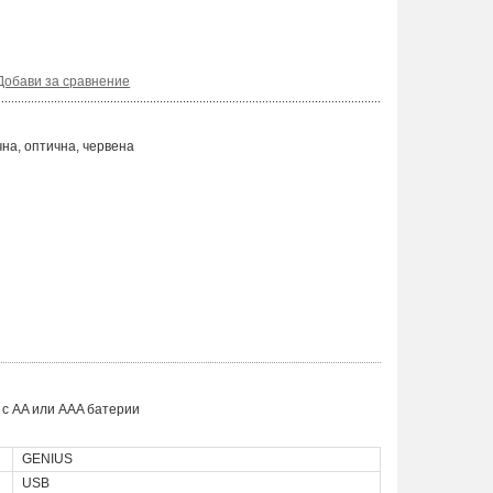
Добави за сравнение
на, оптична, червена
 с AA или AAA батерии
GENIUS
USB