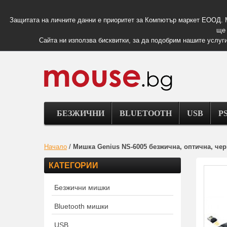
Защитата на личните данни е приоритет за Компютър маркет ЕООД. 
ще 
Сайта ни използва бисквитки, за да подобрим нашите услуги
БЕЗЖИЧНИ
BLUETOOTH
USB
PS
Начало
/
Мишка Genius NS-6005 безжична, оптична, че
КАТЕГОРИИ
Безжични мишки
Bluetooth мишки
USB