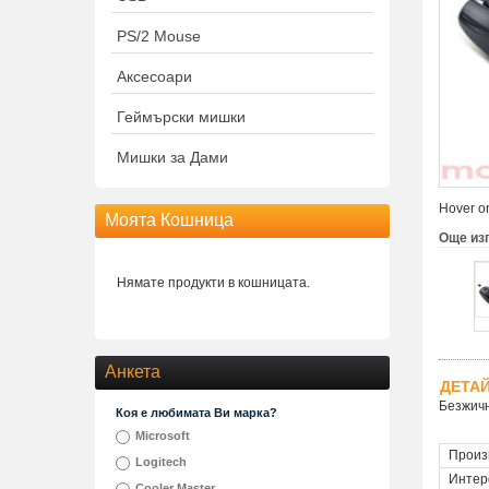
PS/2 Mouse
Аксесоари
Геймърски мишки
Мишки за Дами
Hover on
Моята Кошница
Още из
Нямате продукти в кошницата.
Анкета
ДЕТА
Безжичн
Коя е любимата Ви марка?
Microsoft
Произ
Logitech
Интер
Cooler Master