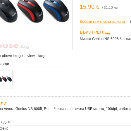
15,90 €
/ 31,10 лв
Добави към списък желани
|
БЪРЗ ПРЕГЛЕД
Мишка Genius NS-6005 безжич
 above image to view it large
гледи
ЙЛИ
а мишка Genius NS-6005, Red - безжична оптична USB мишка, 100dpi, работи
водител
фейс