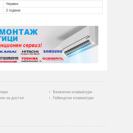
Червен
2 години
тери
Безжични клавиатури
чки за достъп
Геймърски клавиатури