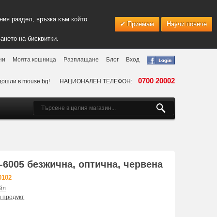
ия раздел, връзка към който
Приемам
Научи повече
ането на бисквитки.
ни
Моята кошница
Разплащане
Блог
Вход
0700 20002
дошли в mouse.bg!
НАЦИОНАЛЕН ТЕЛЕФОН:
6005 безжична, оптична, червена
0102
йл
и продукт