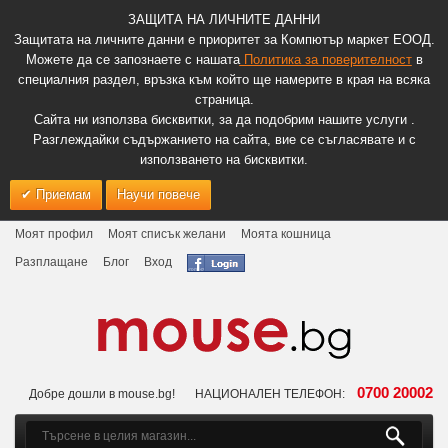
ЗАЩИТА НА ЛИЧНИТЕ ДАННИ
Защитата на личните данни е приоритет за Компютър маркет ЕООД.
Можете да се запознаете с нашата
Политика за поверителност
в
специалния раздел, връзка към който ще намерите в края на всяка
страница.
Сайта ни използва бисквитки, за да подобрим нашите услуги .
Разглеждайки съдържанието на сайта, вие се съгласявате и с
използването на бисквитки.
Приемам
Научи повече
Моят профил
Моят списък желани
Моята кошница
Разплащане
Блог
Вход
0700 20002
Добре дошли в mouse.bg!
НАЦИОНАЛЕН ТЕЛЕФОН: