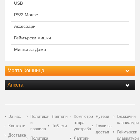
USB
PS/2 Mouse
Аксесоари
Геймърски мишки
Мишки за Дами
Моята Кошница
Анкета
За нас
Политика
Лаптопи
Компютри
Рутери
Безжични
и
втора
клавиатури
Контакти
Таблети
Точки за
правила
употреба
достъп
Геймърски
Доставка
Политика
Лаптопи
клавиатури