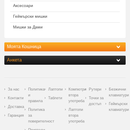
Аксесоари
Геймърски мишки
Мишки за Дами
Моята Кошница
Анкета
За нас
Политика
Лаптопи
Компютри
Рутери
Безжични
и
втора
клавиатури
Контакти
Таблети
Точки за
правила
употреба
достъп
Геймърски
Доставка
Политика
Лаптопи
клавиатури
Гаранция
за
втора
поверителност
употреба
Приятели