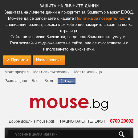
ЗАЩИТА НА ЛИЧНИТЕ ДАННИ
Защитата на личните данни е приоритет за Компютър маркет ЕООД.
Можете да се запознаете с нашата
Политика за поверителност
в
специалния раздел, връзка към който ще намерите в края на всяка
страница.
Сайта ни използва бисквитки, за да подобрим нашите услуги .
Разглеждайки съдържанието на сайта, вие се съгласявате и с
използването на бисквитки.
Приемам
Научи повече
Моят профил
Моят списък желани
Моята кошница
Разплащане
Блог
Вход
0700 20002
Добре дошли в mouse.bg!
НАЦИОНАЛЕН ТЕЛЕФОН: