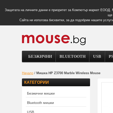
Защитата на личните данни е приоритет за Компютър маркет ЕООД. 
ще 
Сайта ни използва бисквитки, за да подобрим нашите услуги
БЕЗЖИЧНИ
BLUETOOTH
USB
PS
Начало
/
Мишка HP Z3700 Marble Wireless Mouse
КАТЕГОРИИ
Безжични мишки
Bluetooth мишки
USB