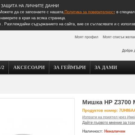
ЗАЩИТА НА ЛИЧНИТЕ ДАННИ
Можете да се запознаете с нашата
Политика за поверителност
в специалн
намерите в края на всяка страница.
 . Разглеждайки съдържанието на сайта, вие се съгласявате и с използв
Моят профил
Моят списък жела
Добре 
/2
АКСЕСОАРИ
ЗА ГЕЙМЪРИ
ЗА ДАМИ
Мишка HP Z3700 M
Продуктов номер: 7UH86A
Изпрати на приятел чрез Име
Дайте първото мнение за тоз
Наличност:
Неналичен