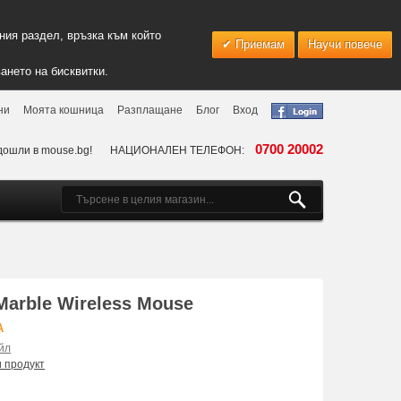
ия раздел, връзка към който
Приемам
Научи повече
ането на бисквитки.
ни
Моята кошница
Разплащане
Блог
Вход
0700 20002
дошли в mouse.bg!
НАЦИОНАЛЕН ТЕЛЕФОН:
arble Wireless Mouse
A
йл
и продукт