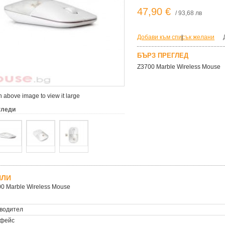
47,90 €
/ 93,68 лв
Добави към списък желани
|
БЪРЗ ПРЕГЛЕД
Z3700 Marble Wireless Mouse
 above image to view it large
гледи
ЙЛИ
0 Marble Wireless Mouse
водител
фейс