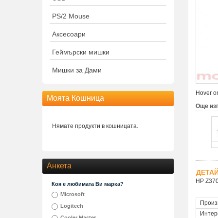
PS/2 Mouse
Аксесоари
Геймърски мишки
Мишки за Дами
Hover on
Моята Кошница
Още из
Нямате продукти в кошницата.
Анкета
ДЕТА
HP Z370
Коя е любимата Ви марка?
Microsoft
Произ
Logitech
Интер
Cooler Master