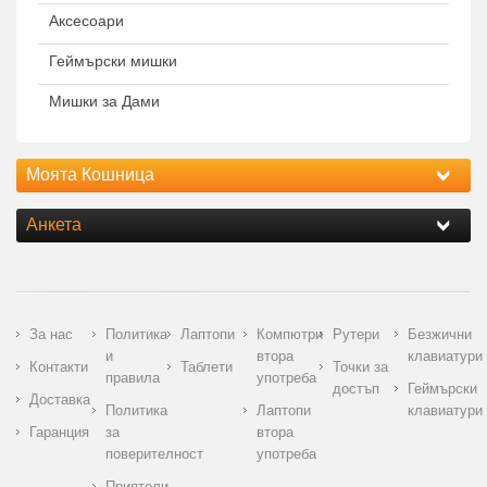
Аксесоари
Геймърски мишки
Мишки за Дами
Моята Кошница
Анкета
За нас
Политика
Лаптопи
Компютри
Рутери
Безжични
и
втора
клавиатури
Контакти
Таблети
Точки за
правила
употреба
достъп
Геймърски
Доставка
Политика
Лаптопи
клавиатури
Гаранция
за
втора
поверителност
употреба
Приятели