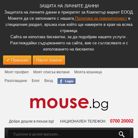
ЗАЩИТА НА ЛИЧНИТЕ ДАННИ
Защитата на личните данни е приоритет за Компютър маркет ЕООД.
Можете да се запознаете с нашата
Политика за поверителност
в
специалния раздел, връзка към който ще намерите в края на всяка
страница.
Сайта ни използва бисквитки, за да подобрим нашите услуги .
Разглеждайки съдържанието на сайта, вие се съгласявате и с
използването на бисквитки.
Приемам
Научи повече
Моят профил
Моят списък желани
Моята кошница
Разплащане
Блог
Вход
0700 20002
Добре дошли в mouse.bg!
НАЦИОНАЛЕН ТЕЛЕФОН: