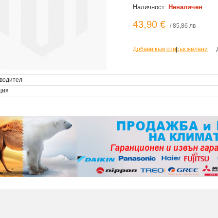
Наличност:
Неналичен
43,90 €
/ 85,86 лв
Добави към списък желани
|
водител
ция