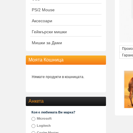
PS/2 Mouse
Аксесоари
Геймърски мишки
Мишки за Дами
Произ
Гаран
Моята Кошница
Нямате продукти в кошницата.
Анкета
Коя е любимата Ви марка?
Microsoft
Logitech
Cooler Master