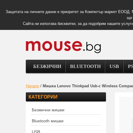
Защитата на личните данни е приоритет за Компютър маркет ЕООД. 
ще 
Сайта ни използва бисквитки, за да подобрим нашите услуги
БЕЗЖИЧНИ
BLUETOOTH
USB
PS
Начало
/
Мишка Lenovo Thinkpad Usb-c Wireless Compa
КАТЕГОРИИ
Безжични мишки
Bluetooth мишки
USB