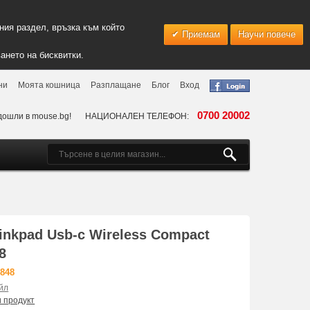
ия раздел, връзка към който
Приемам
Научи повече
ането на бисквитки.
ни
Моята кошница
Разплащане
Блог
Вход
0700 20002
дошли в mouse.bg!
НАЦИОНАЛЕН ТЕЛЕФОН:
nkpad Usb-c Wireless Compact
8
848
йл
и продукт