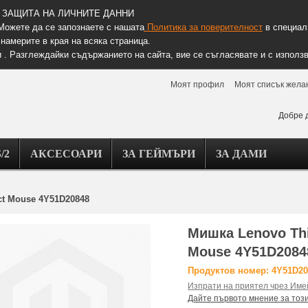
ЗАЩИТА НА ЛИЧНИТЕ ДАННИ
Можете да се запознаете с нашата
Политика за поверителност
в специалн
намерите в края на всяка страница.
 . Разглеждайки съдържанието на сайта, вие се съгласявате и с използв
Моят профил
Моят списък жела
Добре 
/2
АКСЕСОАРИ
ЗА ГЕЙМЪРИ
ЗА ДАМИ
ct Mouse 4Y51D20848
Мишка Lenovo Thi
Mouse 4Y51D2084
Продуктов номер: 4Y51D20
Изпрати на приятел чрез Име
Дайте първото мнение за тоз