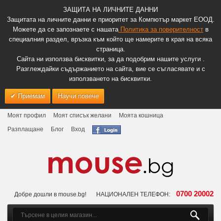
ЗАЩИТА НА ЛИЧНИТЕ ДАННИ
Защитата на личните данни е приоритет за Компютър маркет ЕООД.
Можете да се запознаете с нашата
Политика за поверителност
в
специалния раздел, връзка към който ще намерите в края на всяка
страница.
Сайта ни използва бисквитки, за да подобрим нашите услуги .
Разглеждайки съдържанието на сайта, вие се съгласявате и с
използването на бисквитки.
Приемам
Научи повече
Моят профил
Моят списък желани
Моята кошница
Разплащане
Блог
Вход
0700 20002
Добре дошли в mouse.bg!
НАЦИОНАЛЕН ТЕЛЕФОН: