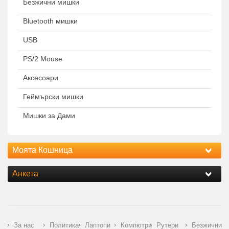
Безжични мишки
Bluetooth мишки
USB
PS/2 Mouse
Аксесоари
Геймърски мишки
Мишки за Дами
Моята Кошница
Анкета
За нас
Политика
Лаптопи
Компютри
Рутери
Безжични